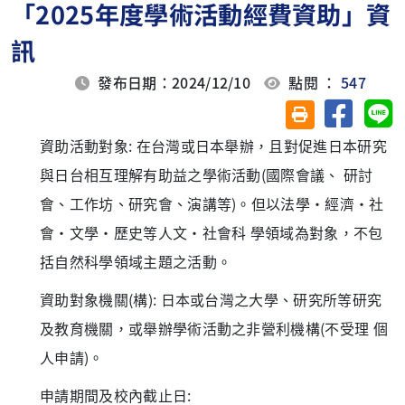
「2025年度學術活動經費資助」資
訊
發布日期：2024/12/10
點閱 ：
547
分享至臉
分
友善列印(另開視
資助活動對象: 在台灣或日本舉辦，且對促進日本研究
與日台相互理解有助益之學術活動(國際會議、 研討
會、工作坊、研究會、演講等)。但以法學・經濟・社
會・文學・歷史等人文・社會科 學領域為對象，不包
括自然科學領域主題之活動。
資助對象機關(構): 日本或台灣之大學、研究所等研究
及教育機關，或舉辦學術活動之非營利機構(不受理 個
人申請)。
申請期間及校內截止日: