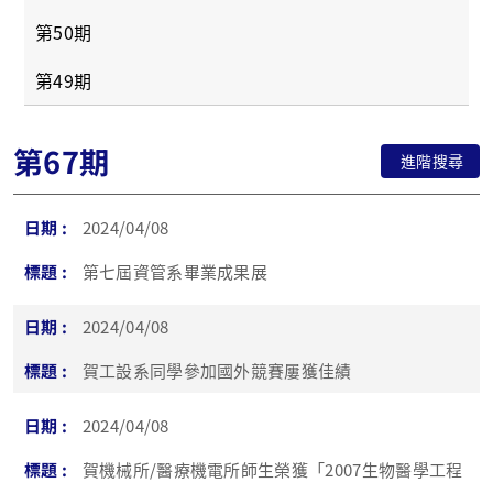
第50期
第49期
第67期
進階搜尋
2024/04/08
第七屆資管系畢業成果展
2024/04/08
賀工設系同學參加國外競賽屢獲佳績
2024/04/08
賀機械所/醫療機電所師生榮獲「2007生物醫學工程