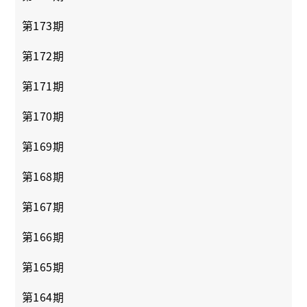
第173期
第172期
第171期
第170期
第169期
第168期
第167期
第166期
第165期
第164期