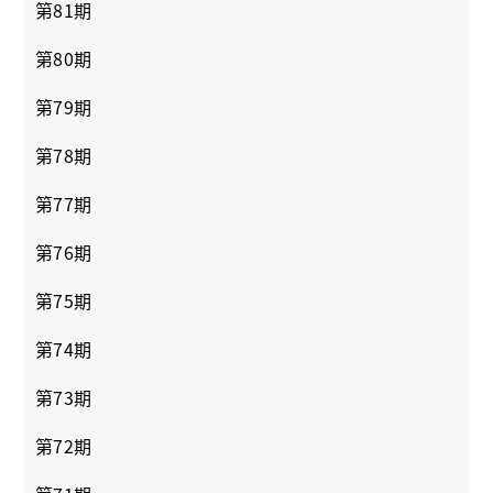
第81期
第80期
第79期
第78期
第77期
第76期
第75期
第74期
第73期
第72期