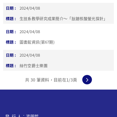
2024/04/08
生技系教學研究成果簡介～「肽鏈核酸螢光探針」
2024/04/08
圖書館資訊(第67期)
2024/04/08
絲竹空爵士樂團
共
30
筆資料，目前在
1
/3頁
發 行 人：湯明哲