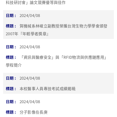
科技研討會」論文競賽優等與佳作
2024/04/08
賀機械系林峻立副教授榮獲台灣生物力學學會頒發
2007年『年輕學者獎章』
2024/04/08
「資訊與醫療安全」與「RFID物流與供應鏈應用」
學程簡介
2024/04/08
本校醫事人員專技考試成績揭曉
2024/04/08
分子影像在長庚