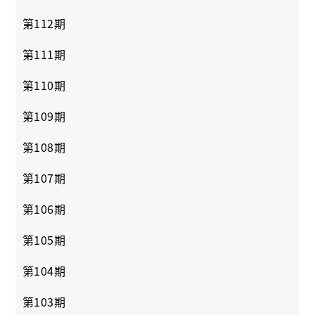
第112期
第111期
第110期
第109期
第108期
第107期
第106期
第105期
第104期
第103期