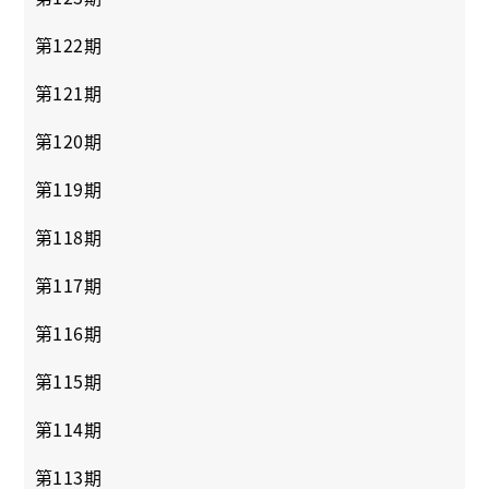
第122期
第121期
第120期
第119期
第118期
第117期
第116期
第115期
第114期
第113期