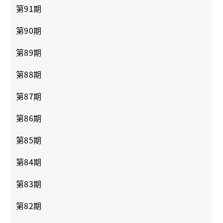
第91期
第90期
第89期
第88期
第87期
第86期
第85期
第84期
第83期
第82期