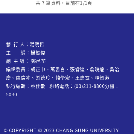
共
7
筆資料，目前在
1
/1頁
發 行 人：湯明哲
主 編：楊智偉
副 主 編： 鄭邑荃
編輯委員：胡正申、萬書言、張睿達、
詹曉龍
、吳治
慶、盧信冲、劉德玲、韓學宏、王惠玄、
楊智淵
執行編輯：蔡佳敏 聯絡電話：(03)211-8800分機：
5030
© COPYRIGHT © 2023 CHANG GUNG UNIVERSITY