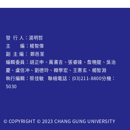
與、公益行動與創新競賽中皆有幾隻的發揮。他們不僅代
表了本校的優良形象，更以實際行動完美詮釋了「敦品勵
學、勤勞樸實、熱心服務」的長庚精神。 胡正申學務長
(右一)頒予當選獎座與證書 當選學生發表得獎感言
發 行 人：湯明哲
主 編：楊智偉
副 主 編： 鄭邑荃
編輯委員：胡正申、萬書言、張睿達、
詹曉龍
、吳治
慶、盧信冲、劉德玲、韓學宏、王惠玄、
楊智淵
執行編輯：蔡佳敏 聯絡電話：(03)211-8800分機：
5030
© COPYRIGHT © 2023 CHANG GUNG UNIVERSITY