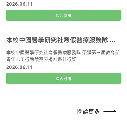
召，並於康復之家帶領復健活動，以溫暖的陪伴回饋社
庚大學智慧型控制實驗室近年投入的PINN研究方向高度
2026.06.11
會。 學以致用，專業實踐：榮獲校外實習成果競賽第三
契合，雙方因此得以在短時間內完成技術整合。此次獲
綜合資訊
名及專題佳作；於教育基金會擔任軟體開發實習生期間，
獎充分體現了跨專長領域整合的重要性，不同專業背景
協助建立圖書館系統與財務自動化流程，成功推動組織數
的思維交流，更容易激發出具備Physical AI特性的創新
位化轉型。 統籌領導，凝聚班級：連續四年擔任班級代
火花。 未來團隊將持續深入研究代理人式人工智慧（Ag
表，主動規劃「師生心聯繫」活動，展現極高的責任感與
ent AI）與全自主決策（Autonomous Decision），進
本校中國醫學研究社寒假醫療服務隊 榮獲第三屆教育部青年志工行動競賽表揚計畫佳行獎
卓越的組織統籌能力。 醫務管理學系四年級 賀辭軒 跨
一步建構具備感知、推理、決策與自主互動能力的Physi
國志工，團隊領導：在學期間積極參與國內外志工隊，負
cal AI智慧系統，並朝向智慧車輛、機器人與自主移動
本校中國醫學研究社寒假醫療服務隊 榮獲第三屆教育部
責營隊規劃與教學；透過馬來西亞國際服務與返鄉服務，
平台等應用領域發展。 長庚大學電機系學生團隊成員
青年志工行動競賽表揚計畫佳行獎
深耕跨文化協作，展現主動關懷社會的熱忱。 醫管雙修，
黎保越、翟禹翔、陳品頤、林重佑(由右至左)合影 長
2026.06.11
專業深耕：獲榮譽學程銀質獎並雙主修護理系，積極參與
庚大學電機系張永華教授(圖左)與越南籍博士生黎保越
臺大公衛年會，深度整合醫療與管理專業，具備優異的學
(圖右)合影 長庚大學學生團隊所開發的智慧避震系統
綜合資訊
術表現與洞察力。 大型主持，靈活應變：連年擔任校運會
運作示意圖 長庚大學學生團隊開發智慧避震系統作品
與校慶典禮主播，精準負責流程控場與即時播報，鍛鍊出
主要功能模組示意圖
色的口語表達於大型活動統籌協調能力。 國際研修，實務
整合：獲教育部學海飛揚計畫補助赴泰國 Mahidol Univer
閱讀更多
sity (瑪西敦大學)研修，比較臺泰醫療制度；並於林口長庚
管理處實習，充分掌握後勤運作，大幅拓展國際視野與實
務分析能力。 每位同學在學術研究、實務實習、國際參