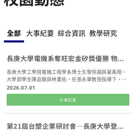
獲兩次國科會補助，勇奪2024醫學系研究競賽基礎組冠軍
及臺灣醫學發展基金會論文獎，並於亞太國際研討會進行
口頭發表，展現扎實的科研實力。 國際接軌，代表臺灣：
擔任SCOPE交換官與AMSA幹部，不僅曾赴波蘭交換，更
全部
大事紀要
綜合資訊
教學研究
於學術代表甄選奪冠，獲選為EAMSC 2024 臺灣代表赴新
加坡與會，展現出色的跨文化溝通能力。 服務偏鄉，領導
社群：深耕羅卡達與國醫社服務隊，實踐偏鄉醫療關懷，
同時擔任TED × CGU活動長，與啦啦舞副召帶領團員奪
長庚大學電機系奪旺宏金矽獎優勝 物理AI避震系統獲肯定
冠，校園向心力。 嚴謹自律，模範領袖：學業表現優異且
歷任多屆班級幹部，於系學會監事任內，以嚴謹態度審核
長庚大學工學院電機工程學系博士生黎保越與翟禹翔、
預算，是同儕眼中兼顧專業與公共服務的表率。 資訊工程
大學部學生陳品頤與林重佑，在張永華教授指導下，憑
學系四年級 林宜臻 AI醫研，躍上國際：投身人工智慧與
藉智慧避震系統參加第26屆「旺宏金矽獎」，在全國27
2026.07.01
智慧醫療領域，通過國科會大專生計畫並與長庚醫院合
4支隊伍中脫穎而出，是唯一私校獲獎團隊，與台大、
作，研究成果成功發表於IEEE/ACM CHASE與ACM ICMHI
大事紀要
清華、陽明交大等頂尖大學並列應用組「優勝獎」，團
等國際會議，以資訊專長接軌全球科研。 全國競賽，勇奪
隊成員皆感到振奮與欣喜。 團隊表示，獲獎作品為「結
冠軍：融合AI與設計實務，榮獲亞洲生成式AI競賽總冠軍
合物理AI與路面感知之智慧避震系統設計與開發」，聚
及AI Junior Award銀獎，並獲教育部與國泰卓越計畫補
焦於智慧交通系統對微型移動平台的震動控制需求。旨
第21屆台塑企業研討會—長庚大學登場 聚焦AI與數位轉型
助，成功將學術研究轉化為創新方案。 跨域學習，學業卓
在開發一套智慧半主動懸吊系統，使自行車能即時適應