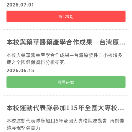
越：五度獲書卷獎，修畢數位科技微學程並取得Google國
不同路況，從而提升避震效果與乘坐舒適度。該研究目
2026.07.01
際教育科技證照；屢獲鴻海獎學鯨、資優培育等績優獎學
前已完成實作與實驗驗證，除了證實該方法的有效性，
金肯定，展現跨領域學習力，為兼具學識與領導之典範。
也展現未來於機車及汽車上的應用潛力。 「旺宏金矽獎
第229期
科技公益，實踐關懷：長期投入教育部數位學伴及雲田獨
－半導體設計與應用大賽」是由旺宏電子及旺宏教育基
居長輩服務，運用資訊專業協助偏鄉教育，致力縮減城鄉
金會主辦，歷年皆吸引國內頂尖大專院校相關科系投
數位落差，發揮科技人的社會關懷精神。 醫學系六年級
入。本屆歷經線上評審團嚴格審查與初賽委員共同討
本校與藥華醫藥產學合作成果—台灣原發性血小板增多症之全國健保資料分析研究
陳昀陞 創辦社團，帶動風氣：擔任健身社創社社長，推
論，最終評選出設計組與應用組各8支優勝隊伍。長庚
動明德樓健身房規劃，並以國際認證教練身分指導社課；
大學電機系團隊展現高水準的創新半導體應用實力，與
本校與藥華醫藥產學合作成果—台灣原發性血小板增多
同時創立商業管理研究社，邀請業界經理人蒞校指導，拓
國立頂尖大學同獲殊榮。 團隊指出，此系統的核心技術
症之全國健保資料分析研究
展同學專業視野。 全國賽事，屢創佳績：代表長庚大學學
在於導入「物理資訊神經網路」（Physics-Informed N
2026.06.15
校榮獲2024全國大專菁英賽古典健美亞軍、大醫盃自由式
eural Networks, PINN）模型，整合環境感知與智慧控
接力季軍，更於未來之星國手選拔賽摘銅，完美詮釋醫學
制流程，利用安裝於車輛前方的深度感測相機，即時重
教學研究
生文武兼備之卓越風貌。 學業頂尖，熱心公益：在學期間
建道路剖面，提前辨識即將到來的路面異常。研究整合
總成績排名穩居前4%，於繁重課業外，更擔任大體老師追
感知、預測與控制，實現人工智慧與物理系統的閉迴路
思大會司儀，以莊重負責的態度承擔重任，堪稱學識與服
互動，可視為Physical AI（物理人工智慧）的初步實
本校運動代表隊參加115年全國大專校院運動會 再創佳績展現堅強實力
務之典範。 電機工程學系四年級 王韻慈 全心投入，熱
踐。 張永華教授表示，團隊核心成員黎保越（Le Bao V
忱服務：累積志願服務時數高達1036小時，長期關注教育
iet）為來自越南河內理工大學（Hanoi University of S
本校運動代表隊參加115年全國大專校院運動會 再創佳
不平等與社會議題，將關懷化為實際行動。 深耕社團，
cience and Technology）的博士生，畢業於車輛工程
績展現堅強實力
落實關懷：連續三年參與春暉社服務，曾任寒假服務隊副
學系，擁有電動車動力學與機電控制的深厚基礎，與長