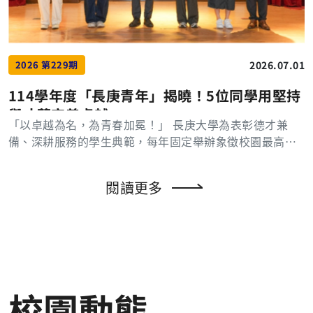
量化為實質的應用價值 李長榮化工顏心德資訊長分享
研究代理人式人工智慧（Agent AI）與全自主決策（Auto
評選之產學合作成果涵蓋醫學、生物科技、智慧科技及工
「企業數位轉型實務與AI新世代趨勢」 台塑企業應用技
nomous Decision），進一步建構具備感知、推理、決策
程應用等領域，展現長庚大學跨領域整合研發能量與產業
術研討會的論文與實務作品涵蓋多元面向，與會人員熱烈
與自主互動能力的Physical AI智慧系統，並朝向智慧車
合作深度。具有代表性產學計畫之主持人包括：醫學系邱
交流
輛、機器人與自主移動平台等應用領域發展。 長庚大學
志勇教授、公共衛生學科陳明岐教授、物理治療學系張雅
2026.07.01
2026 第229期
電機系學生團隊成員黎保越、翟禹翔、陳品頤、林重佑(由
如教授、生物醫學系溫有汶副教授、微生物學及免疫學科
114學年度「長庚青年」揭曉！5位同學用堅持
右至左)合影 長庚大學電機系張永華教授(圖左)與越南籍
楊佳郁副教授、永續發展與能源科技研究中心侯光華教
與才華定義卓越
博士生黎保越(圖右)合影 長庚大學學生團隊所開發的智
授、人工智慧學系蘇豐文教授、機械工程學系蔡明義教
「以卓越為名，為青春加冕！」 長庚大學為表彰德才兼
慧避震系統運作示意圖 長庚大學學生團隊開發智慧避震
授、電機工程學系魏一勤副教授、健康老化研究中心鄭美
備、深耕服務的學生典範，每年固定舉辦象徵校園最高榮
系統作品主要功能模組示意圖
玲教授、分子及臨床免疫中心顧正崙教授、新興病毒感染
譽的「長庚青年」選拔。114學年度評選活動在歷經嚴謹的
研究中心黃鵬年助理教授、以及醫學影像暨放射科學系游
初次審核與決選討論後，於3月31日圓滿落幕。最終由評選
靜芳助理教授等，研發成果兼具學術創新與產業應用價
閱讀更多
委員會從眾多優秀候選人中，票選出五位在學術、品德與
值。本校將持續深化與產業界及研究機構之合作關係，培
社會參與皆有卓越表現的同學，正式榮膺本屆「長庚青
育優秀人才並善盡大學社會責任，為國家產業發展與永續
年」殊榮。 評選委員長共同審議候選人表現 候選學生
成長貢獻心力。 中國工程師學會聯合年會暨頒獎典禮現
展現自我 本次選拔自115年1月起，由學務處積極規劃並
場合影 技合處創新育成中心謝宗勳主任(右)代表學校受
協調各學院辦理初審，共推薦8位學生進入複審，最終脫穎
獎
而出的五位「長庚青年」，不僅學業成績斐然，更在多元
領域展現出不凡的影響力： 醫學系五年級 李玟臻 科研拔
校園動態
尖，實力卓越：專注於廣東住血線蟲神經發炎機制研究，