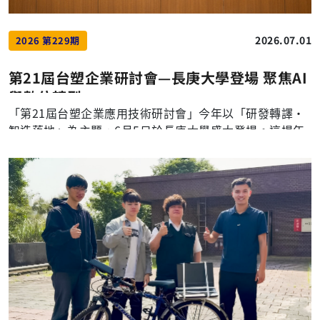
2026.07.01
2026 第229期
第21屆台塑企業研討會—長庚大學登場 聚焦AI
與數位轉型
「第21屆台塑企業應用技術研討會」今年以「研發轉譯‧
智造落地」為主題，6月5日於長庚大學盛大登場。這場年
度盛會由台塑企業攜手長庚大學、明志科技大學、長庚科
技大學三校參與，展現產學創新應用技術與合作成果。此
外，大會還安排三場專題演講，並邀請三校分享產學亮點
與心得，激盪創新思維，期盼促進研發成果落地應用。 本
屆研討會出席貴賓有李長榮化學工業股份有限公司顏心德
資訊長、南亞科技林正平副總經理、台塑企業總管理處高
俊琦資深經理與沈真如組長；長庚科技大學范君瑜校長、
黃聰龍副校長及林鴻銘研發長；明志科技大學周金萬主任
秘書、陳勝吉研發長、環境資源學院簡文鎮院長與工程學
院劉舜維副院長；長庚大學楊智偉副校長、沈明雄主任秘
書、陳敬勳技合長、楊皇煜研發長與管理學院李書行院