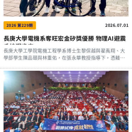
長。 楊智偉副校長在開幕式致詞時表示，台塑企業應用技
術研討會邁入第21屆，歷年來深受台塑企業與三校高度重
視，今年有收到多達415篇投稿，透過此一平台，盼能緊密
2026.07.01
2026 第229期
連結企業與學術界的研發能量，將多年累積的科研結晶轉
化為實質的應用價值與社會效益。 楊副校長也特別介紹本
長庚大學電機系奪旺宏金矽獎優勝 物理AI避震
次大會邀請的三位重量級講者。首先登場的是李長榮化工
系統獲肯定
顏心德資訊長主講「企業數位轉型實務與AI新世代趨
長庚大學工學院電機工程學系博士生黎保越與翟禹翔、大
勢」，分享這家百年化工企業如何運用科學與AI科技成功
學部學生陳品頤與林重佑，在張永華教授指導下，憑藉智
蛻變，成為數位轉型的典範。 顏資訊長表示，製造業正迎
慧避震系統參加第26屆「旺宏金矽獎」，在全國274支隊
來 AI 轉型的關鍵轉折點。過去 AI多被視為提升生產力的
伍中脫穎而出，是唯一私校獲獎團隊，與台大、清華、陽
「輔助工具」，進入 2026 年，AI 已正式演變為企業的核
明交大等頂尖大學並列應用組「優勝獎」，團隊成員皆感
心「營運能力」，企業必須設立指導委員會，建立完善的
到振奮與欣喜。 團隊表示，獲獎作品為「結合物理AI與路
「AI治理機制」，方能讓安全、品質、能耗與風險管理從
面感知之智慧避震系統設計與開發」，聚焦於智慧交通系
「靠人撐」走向「靠系統撐」，為企業創造永續長遠的價
統對微型移動平台的震動控制需求。旨在開發一套智慧半
值。 接著，還有長庚大學智慧運算學院許永真院長帶來
主動懸吊系統，使自行車能即時適應不同路況，從而提升
「人工智慧之應用」專題演講，以及長庚大學免疫轉譯醫
避震效果與乘坐舒適度。該研究目前已完成實作與實驗驗
學研究所顧正崙所長以「轉譯醫學的實踐：抗細胞激素自
證，除了證實該方法的有效性，也展現未來於機車及汽車
體抗體研究引導的精準免疫治療革命」為題，剖析如何將
上的應用潛力。 「旺宏金矽獎－半導體設計與應用大賽」