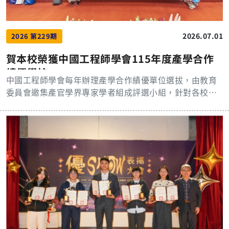
生物科學研究成果精準轉譯至醫療臨床應用。 大會今年安
是由旺宏電子及旺宏教育基金會主辦，歷年皆吸引國內頂
排的三校亮點產學心得分享，分別是明志科大材料工程系
尖大專院校相關科系投入。本屆歷經線上評審團嚴格審查
簡順億副教授主講「綠色材料鎂合金發展與應用」；長庚
與初賽委員共同討論，最終評選出設計組與應用組各8支優
2026.07.01
2026 第229期
科大藥物研發中心龐浩翰老師分享「人工智慧輔助重組蛋
勝隊伍。長庚大學電機系團隊展現高水準的創新半導體應
白奈米載體設計實務與多代理人（Multi-Agent）實驗室系
用實力，與國立頂尖大學同獲殊榮。 團隊指出，此系統的
賀本校榮獲中國工程師學會115年度產學合作
統之整合應用」；長庚大學化工與材料工程學系李坤穆永
核心技術在於導入「物理資訊神經網路」（Physics-Infor
績優學校
續長則發表「如何將學術研究量能轉換為產學合作效
med Neural Networks, PINN）模型，整合環境感知與智
中國工程師學會每年辦理產學合作績優單位選拔，由教育
益」。 此外，同時登場的還有「研發論文暨海報競賽」及
慧控制流程，利用安裝於車輛前方的深度感測相機，即時
委員會邀集產官學界專家學者組成評選小組，針對各校產
「研發創意實物競賽」，經過初步審查後，共有403篇論文
重建道路剖面，提前辨識即將到來的路面異常。研究整合
學合作成果、研發能量、產業鏈結及人才培育成效進行綜
與58件實務作品參賽，內容涵蓋「機電電子與資通訊」、
感知、預測與控制，實現人工智慧與物理系統的閉迴路互
合評審，並於年度聯合年會公開表揚績優單位。本校憑藉
「半導體與光電科技」、「化工製程與尖端材料」、「綠
動，可視為Physical AI（物理人工智慧）的初步實踐。 張
優異之產學合作成果與跨領域研發實力，再度自全國公私
色能源與環保科技」、「健康醫療與生物科技」、「健康
永華教授表示，團隊核心成員黎保越（Le Bao Viet）為來
立大學中脫穎而出，榮獲「115年度中國工程師學會產學合
照護與社區關懷」、「大數據與人工智慧」、「其他創新
自越南河內理工大學（Hanoi University of Science and
作績優學校」殊榮，展現本校長期深耕產學合作與推動創
應用、管理與設計」等八類領域，吸引三校師生與企業同
Technology）的博士生，畢業於車輛工程學系，擁有電動
新研發之卓越成效。 115年度中國工程師學會聯合年會暨
仁共682人報名參加，盛況空前。 透過研討會的深度產學
車動力學與機電控制的深厚基礎，與長庚大學智慧型控制
頒獎典禮於6月5日假中鋼大禮堂隆重舉行，來自產官學研
激盪，三校與企業在長期建立的良好夥伴基礎上深化鏈
實驗室近年投入的PINN研究方向高度契合，雙方因此得以
各界代表齊聚一堂，共同見證工程科技與產學合作推動成
結，持續為AI與產學應用注入新動能，積極邁向產學互惠
在短時間內完成技術整合。此次獲獎充分體現了跨專長領
果。本校由技術合作處創新育成中心謝宗勳主任代表學校
多贏的永續發展目標。 第21屆台塑企業應用技術研討會
域整合的重要性，不同專業背景的思維交流，更容易激發
出席頒獎典禮並接受表揚，本校多年來積極推動產學合作
開幕式貴賓合影 長庚大學楊智偉副校長期許產學研發能
出具備Physical AI特性的創新火花。 未來團隊將持續深入
與促進科研成果落地應用的努力獲得高度肯定。 本次參與