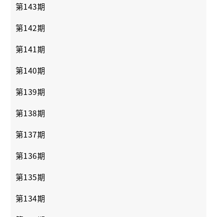
第143期
第142期
第141期
第140期
第139期
第138期
第137期
第136期
第135期
第134期