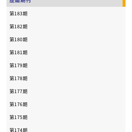
第183期
第182期
第180期
第181期
第179期
第178期
第177期
第176期
第175期
第174期