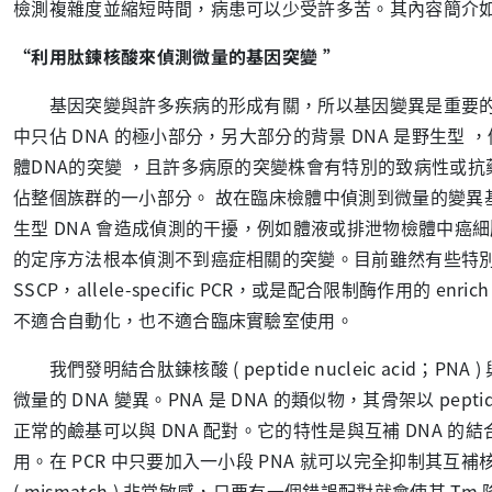
檢測複雜度並縮短時間，病患可以少受許多苦。其內容簡介
“利用肽鍊核酸來偵測微量的基因突變 ”
基因突變與許多疾病的形成有關，所以基因變異是重要的
中只佔 DNA 的極小部分，另大部分的背景 DNA 是野生型
體DNA的突變 ，且許多病原的突變株會有特別的致病性或
佔整個族群的一小部分。 故在臨床檢體中偵測到微量的變異
生型 DNA 會造成偵測的干擾，例如體液或排泄物檢體中癌細
的定序方法根本偵測不到癌症相關的突變。目前雖然有些特別的
SSCP，allele-specific PCR，或是配合限制酶作用的 en
不適合自動化，也不適合臨床實驗室使用。
我們發明結合肽鍊核酸 ( peptide nucleic acid；P
微量的 DNA 變異。PNA 是 DNA 的類似物，其骨架以 pep
正常的鹼基可以與 DNA 配對。它的特性是與互補 DNA 
用。在 PCR 中只要加入一小段 PNA 就可以完全抑制其互補
( mismatch ) 非常敏感，只要有一個錯誤配對就會使其 Tm