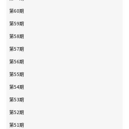
第60期
第59期
第58期
第57期
第56期
第55期
第54期
第53期
第52期
第51期