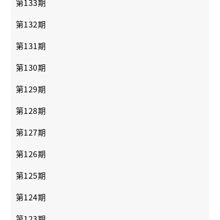
第133期
第132期
第131期
第130期
第129期
第128期
第127期
第126期
第125期
第124期
第123期