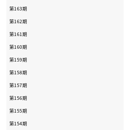
第163期
第162期
第161期
第160期
第159期
第158期
第157期
第156期
第155期
第154期