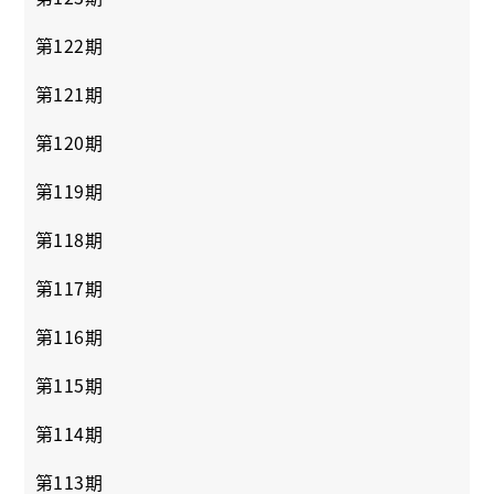
第122期
第121期
第120期
第119期
第118期
第117期
第116期
第115期
第114期
第113期