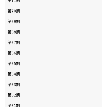
第71期
第70期
第69期
第68期
第67期
第66期
第65期
第64期
第63期
第62期
第61期