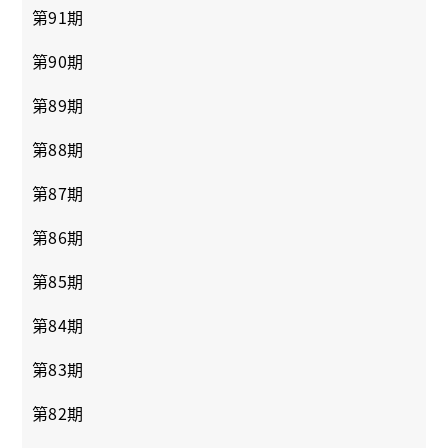
第91期
第90期
第89期
第88期
第87期
第86期
第85期
第84期
第83期
第82期