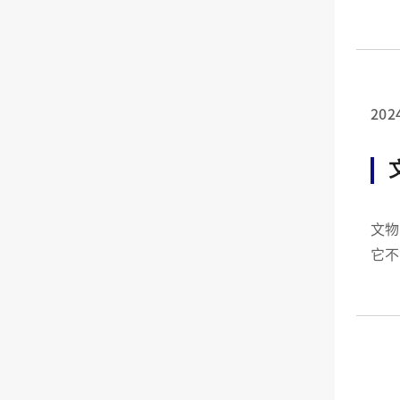
假開
發。
202
文物館上線 
它不
牌的
他行