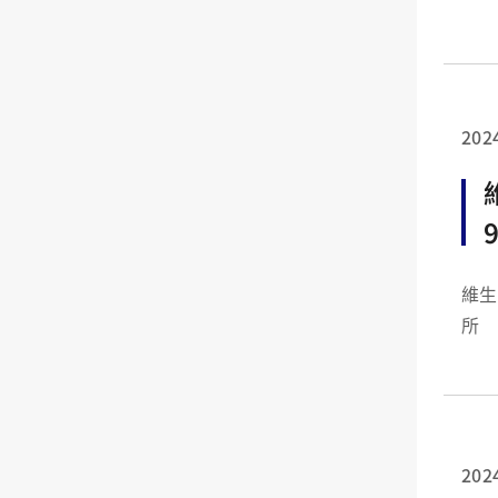
耗費
的化
202
維生
所 中野敏明教授
的生活品質
的觀
202