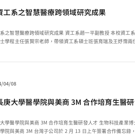
資工系之智慧醫療跨領域研究成果
智慧醫療跨領域研究成果 資工系趙一平副教授 本校資工系教授暨人工智
士學程主任張賢宗老師，帶領資工系碩士班張育瑞及王妤霈兩
念醫院放射診斷科蔡元雄醫師共同合作，進行「以深度學習實
風病灶偵測與報告產出」之...
4/04/08
長庚大學醫學院與美商 3M 合作培育生醫
學醫學院與美商 3M 合作培育生醫研發人才 生物科技產業博士學位學程 本
學院與美商 3M 台灣子公司於 2 月 13 日上午簽署合作備忘錄，自