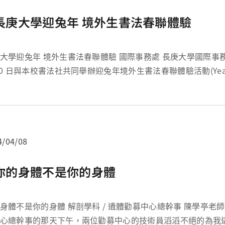
長庚大學迎兔年 境外生書法春聯體驗
兔年 境外生書法春聯體驗 國際事務處 長庚大學國際事務處於 112 年 1
10 日與本校書法社共同舉辦迎兔年境外生書法春聯體驗活動(Year o
it, usher it in with Chinese Calligraphy!) ，並邀請...
4/04/08
你的身體不是你的身體
的身體 解剖學科 / 遺體勸募中心總幹事 陳學亭老師 還記得接任勸
心總幹事的那天下午，兩位勸募中心的技術員滔滔不絕的為我