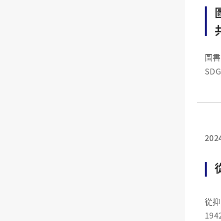
圖書
SDG
的挑
指導
202
從抑制
19