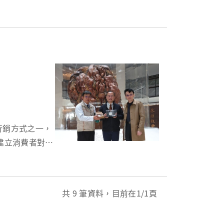
司參與產品研
建立消費者對品
遞增，這也是其
共
9
筆資料，目前在
1
/1頁