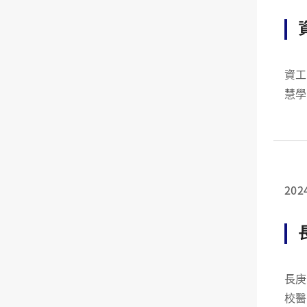
資工系之
慧學
庚紀
腦中
202
長庚大
校醫