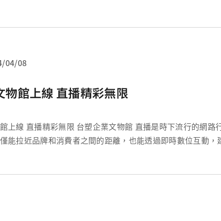
始，本校的生物科技產業學程之研究生，可以進入 3M 在台公
藉由直接於產業環境中學習，學...
4/04/08
文物館上線 直播精彩無限
直播精彩無限 台塑企業文物館 直播是時下流行的網路行銷方式之一，
僅能拉近品牌和消費者之間的距離，也能透過即時數位互動，
信任。同時，藉由直播平台的分享功能，可以讓宣傳效果持續
銷方式無法比擬的優勢。行銷一直都是台塑文物館館首要...