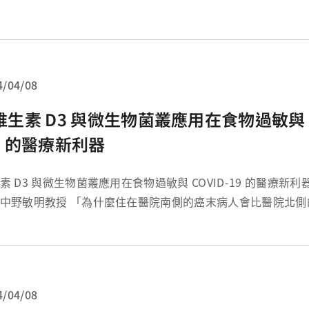
巨資而漫長的歷程。早期的癌症藥物幾乎都是具有同時殺害正
療藥物。直到 1980 年代，由於科學在了解...
4/04/08
維生素 D3 與微生物菌叢應用在食物過敏與 C
9 的醫療新利器
素 D3 與微生物菌叢應用在食物過敏與 COVID-19 的醫療新利器 臨床醫學研
 「為什麼住在醫院南側的癌末病人會比醫院北側的病人有較好
和較高的存活率？」 我的一位日本合作醫師學者，告訴我他在臨床上
察陽光照射對人體健康的重要...
4/04/08