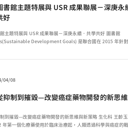
圖書館主題特展與 USR 成果聯展－深庚永
共好
館主題特展與 USR 成果聯展－深庚永續．共學共好 圖書館
s(Sustainable Development Goals) 是聯合國在 2015
戰，發佈 17 項永續發展目標，作為 2030 年前世界各國努力
方針。包含消...
4/04/08
從抑制到摧毀—改變癌症藥物開發的新思維
到摧毀—改變癌症藥物開發的新思維與新策略 生化科 王齡玉助理教授 自從
42 年第一個化療藥使用於臨床治療起，人類透過科學與癌症的