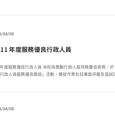
的相關業務內容： 技術員：老師，這是大體捐贈的作業流程與可能用
所有相...
4/04/08
111 年度服務優良行政人員
服務優良行政人員 本校為獎勵行政人員特殊優良表現，於 100 年度起辦
行政人員服務優良選拔」活動，選拔作業包括書面評審及面試
5 名人員為服務優良行政人員。 本年度服務優良行政人員表揚儀式於 12 月
 日校務會議舉行，並各頒發獎金三...
4/04/08