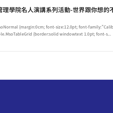
管理學院名人演講系列活動-世界跟你想的
; font-size:12.0pt; font-family:"Calibri",sans-serif;
} table.MsoTableGrid {border:solid windowtext 1.0pt; font-s...