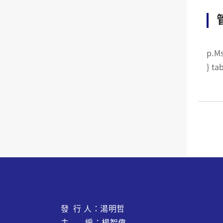
p.MsoNormal {margin:0cm
發 行 人：湯明哲
主 編：楊智偉