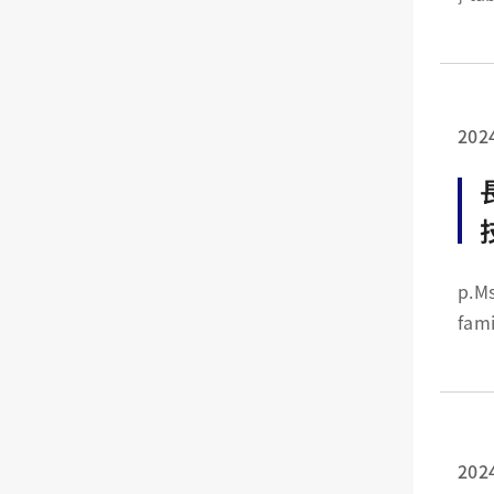
202
p.MsoNormal {marg
family:"Cal
top.
202