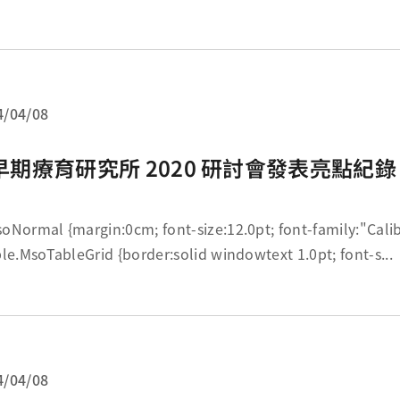
4/04/08
早期療育研究所 2020 研討會發表亮點紀錄
; font-size:12.0pt; font-family:"Calibri",sans-serif;
} table.MsoTableGrid {border:solid windowtext 1.0pt; font-s...
4/04/08