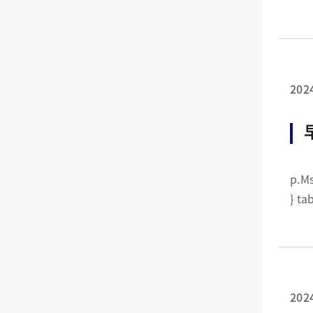
202
p.MsoNormal {margin:0cm
202