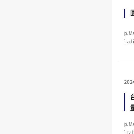
p.MsoNormal {margin:0cm
202
p.MsoNormal {margin:0cm