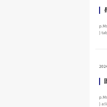
p.MsoNormal {margin:0cm
202
p.MsoNormal {margin:0cm