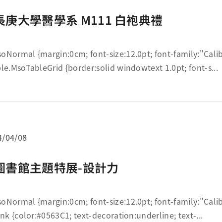
長庚大學醫學系 M111 白袍典禮
; font-size:12.0pt; font-family:"Calibri",sans-serif;
} table.MsoTableGrid {border:solid windowtext 1.0pt; font-s...
4/04/08
圖書館主題特展-設計力
; font-size:12.0pt; font-family:"Calibri",sans-serif;
} a:link {color:#0563C1; text-decoration:underline; text-...