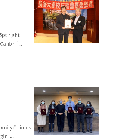
實
10.0pt; font-family:"Calibri"...
-left: 0cm; margin-right: 0cm; margin-...