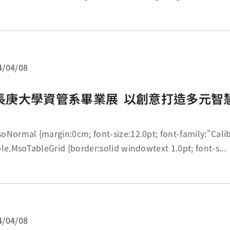
4/04/08
​​​​​​​長庚大學資管系畢業展 以創意打造多元
; font-size:12.0pt; font-family:"Calibri",sans-serif;
} table.MsoTableGrid {border:solid windowtext 1.0pt; font-s...
4/04/08