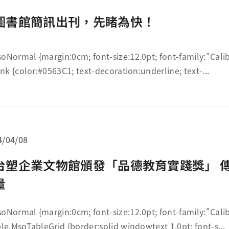
圖書館簡訊出刊，先睹為快！
; font-size:12.0pt; font-family:"Calibri",sans-serif;
} a:link {color:#0563C1; text-decoration:underline; text-...
4/04/08
台塑企業文物館頒發「品德教育實踐獎」 
量
; font-size:12.0pt; font-family:"Calibri",sans-serif;
} table.MsoTableGrid {border:solid windowtext 1.0pt; font-s...