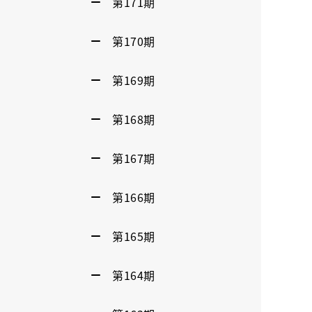
第171期
第170期
第169期
第168期
第167期
第166期
第165期
第164期