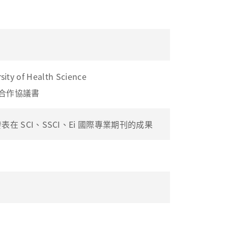
y of Health Science
議書
表在 SCI、SSCI、Ei 國際專業期刊的成果