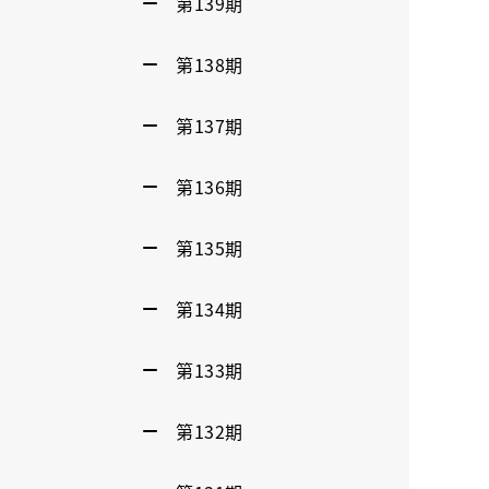
第139期
第138期
第137期
第136期
第135期
第134期
第133期
第132期