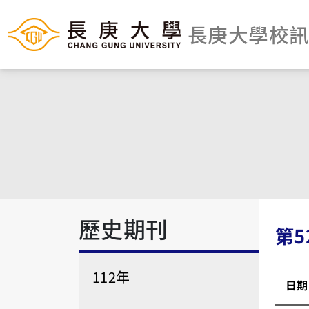
長庚大學校
歷史期刊
第5
112年
日期