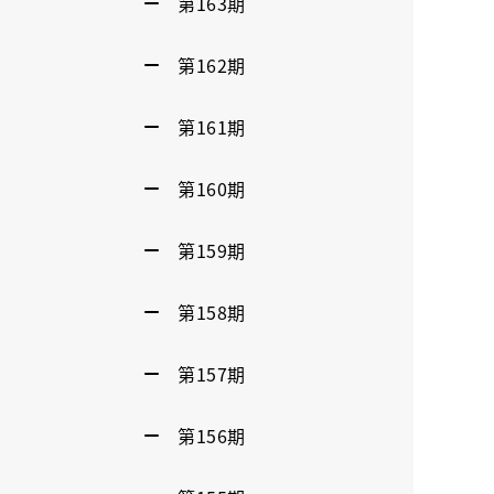
第163期
第162期
第161期
第160期
第159期
第158期
第157期
第156期