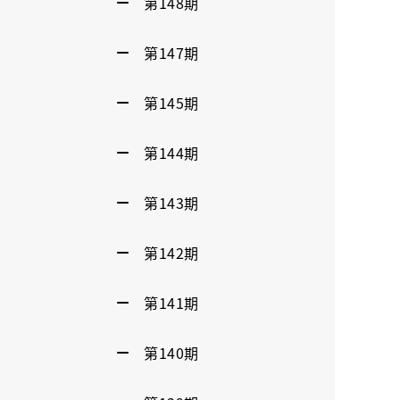
第148期
第147期
第145期
第144期
第143期
第142期
第141期
第140期