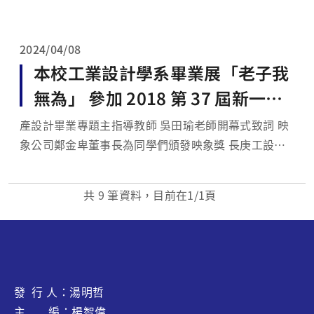
講座圓滿完成 Engineeri...
2024/04/08
本校工業設計學系畢業展「老子我
無為」 參加 2018 第 37 屆新一代
設計展
產設計畢業專題主指導教師 吳田瑜老師開幕式致詞 映
象公司鄭金卑董事長為同學們頒發映象獎 長庚工設系
主任頒發長庚精神獎給兩位總召 貴賓、老師與全體同
學大合照 ...
共
9
筆資料，目前在
1
/1頁
發 行 人：湯明哲
主 編：楊智偉