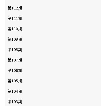
第112期
第111期
第110期
第109期
第108期
第107期
第106期
第105期
第104期
第103期