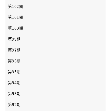
第102期
第101期
第100期
第99期
第97期
第96期
第95期
第94期
第93期
第92期