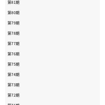
第81期
第80期
第79期
第78期
第77期
第76期
第75期
第74期
第73期
第72期