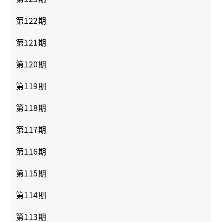
第122期
第121期
第120期
第119期
第118期
第117期
第116期
第115期
第114期
第113期