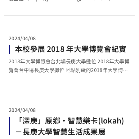
informatics-3/）, 心震圖譜量測技術獲選為 IEEE
JBHI 期刊 2018 年 3 月份封面亮點論文 醫療...
2024/04/08
本校參展 2018 年大學博覽會紀實
2018年大學博覽會台北場長庚大學攤位 2018年大學博
覽會台中場長庚大學攤位 地點別緻的2018年大學博覽
會台中場長庚大學攤位 參展學系代表向高中同學作科
系介紹 ...
2024/04/08
「深庚」原鄉‧智慧樂卡(lokah)
－長庚大學智慧生活成果展