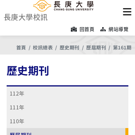
長庚大學校訊
回首頁
網站導覽
首頁
校訊總表
歷史期刊
歷屆期刊
第161期
歷史期刊
112年
111年
110年
歷屆期刊