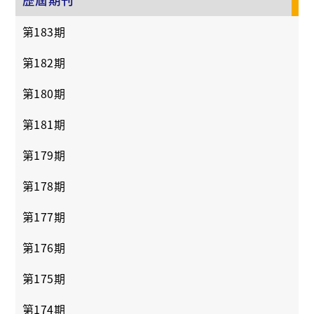
第183期
第182期
第180期
第181期
第179期
第178期
第177期
第176期
第175期
第174期