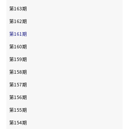
第163期
第162期
第161期
第160期
第159期
第158期
第157期
第156期
第155期
第154期