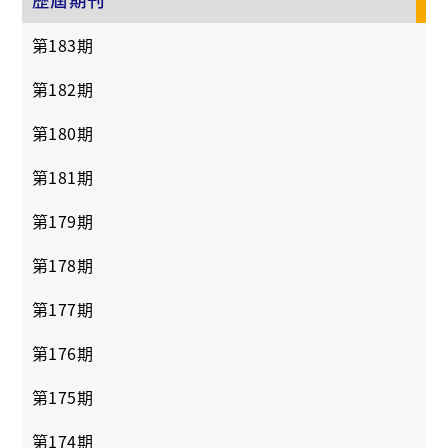
第183期
第182期
第180期
第181期
第179期
第178期
第177期
第176期
第175期
第174期