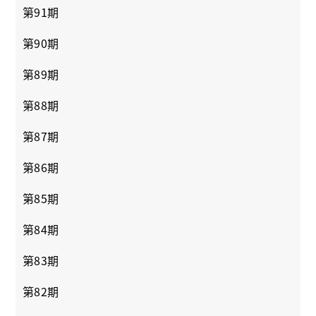
第91期
第90期
第89期
第88期
第87期
第86期
第85期
第84期
第83期
第82期