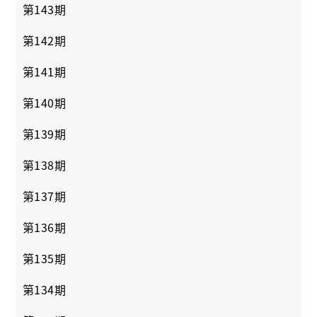
第143期
第142期
第141期
第140期
第139期
第138期
第137期
第136期
第135期
第134期