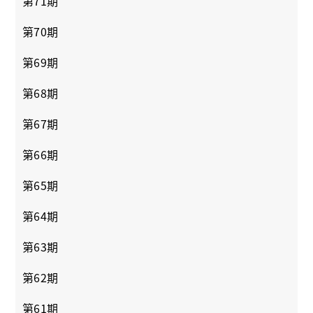
第71期
第70期
第69期
第68期
第67期
第66期
第65期
第64期
第63期
第62期
第61期