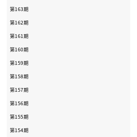
第163期
第162期
第161期
第160期
第159期
第158期
第157期
第156期
第155期
第154期