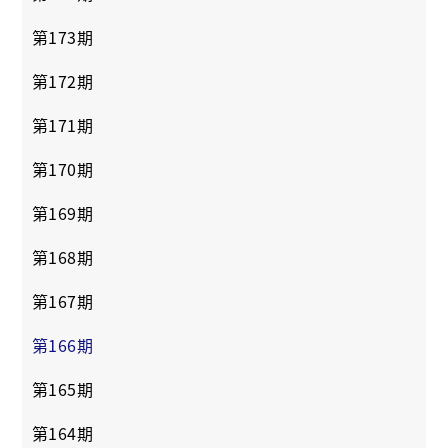
第173期
第172期
第171期
第170期
第169期
第168期
第167期
第166期
第165期
第164期