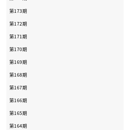
第173期
第172期
第171期
第170期
第169期
第168期
第167期
第166期
第165期
第164期