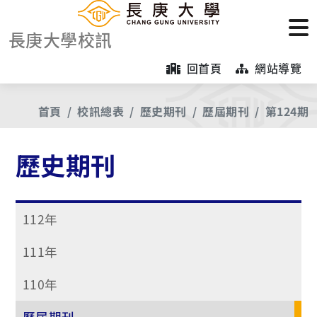
長庚大學校訊
回首頁
網站導覽
首頁
校訊總表
歷史期刊
歷屆期刊
第124期
歷史期刊
112年
111年
110年
歷屆期刊