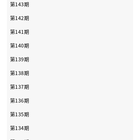
第143期
第142期
第141期
第140期
第139期
第138期
第137期
第136期
第135期
第134期