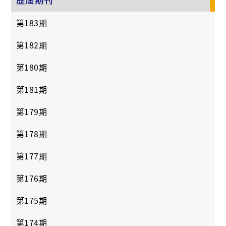
第183期
第182期
第180期
第181期
第179期
第178期
第177期
第176期
第175期
第174期