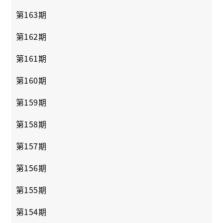
第163期
第162期
第161期
第160期
第159期
第158期
第157期
第156期
第155期
第154期