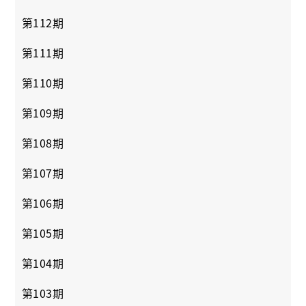
第112期
第111期
第110期
第109期
第108期
第107期
第106期
第105期
第104期
第103期