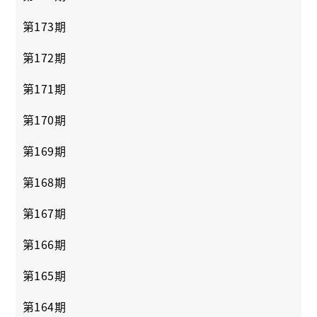
第173期
第172期
第171期
第170期
第169期
第168期
第167期
第166期
第165期
第164期