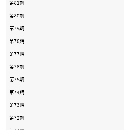
第81期
第80期
第79期
第78期
第77期
第76期
第75期
第74期
第73期
第72期