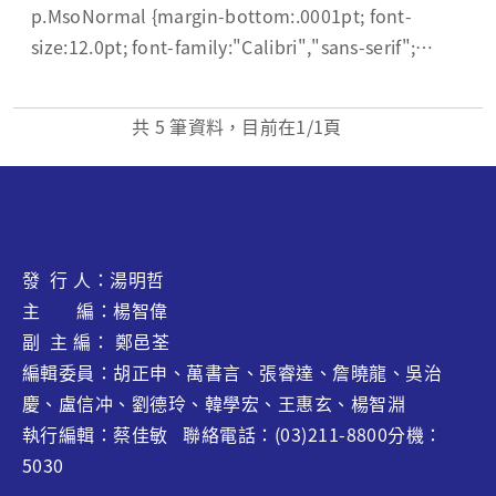
p.MsoNormal {margin-bottom:.0001pt; font-
size:12.0pt; font-family:"Calibri","sans-serif";
margin-left: 0cm; margin-right: 0cm; margin-top...
共
5
筆資料，目前在
1
/1頁
發 行 人：湯明哲
主 編：楊智偉
副 主 編： 鄭邑荃
編輯委員：胡正申、萬書言、張睿達、
詹曉龍
、吳治
慶、盧信冲、劉德玲、韓學宏、王惠玄、
楊智淵
執行編輯：蔡佳敏 聯絡電話：(03)211-8800分機：
5030