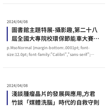
2024/04/08
圖書館主題特展-攝影趣,第二十八
屆全國大專院校環保節能車大賽本
校參賽紀實
p.MsoNormal {margin-bottom:.0001pt; font-
size:12.0pt; font-family:"Calibri","sans-serif";
margin-left: 0cm; margin-right: 0cm; margin-top...
2024/04/08
淺談腫瘤晶片的發展與應用,方君
竹談「媒體洗腦」時代的自救守則