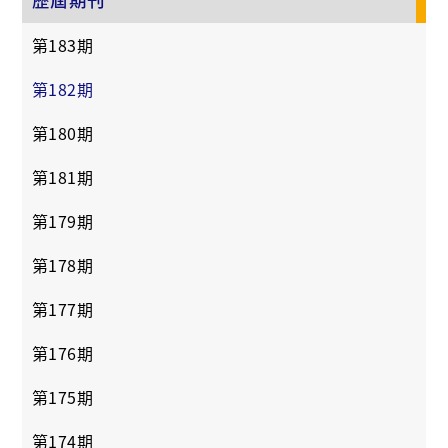
第183期
第182期
第180期
第181期
第179期
第178期
第177期
第176期
第175期
第174期