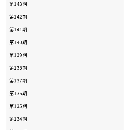
第143期
第142期
第141期
第140期
第139期
第138期
第137期
第136期
第135期
第134期