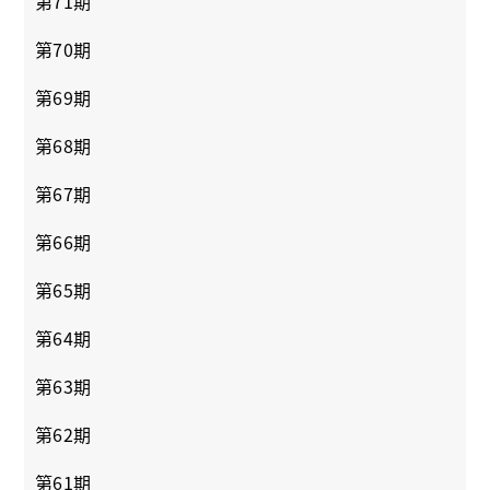
第71期
第70期
第69期
第68期
第67期
第66期
第65期
第64期
第63期
第62期
第61期