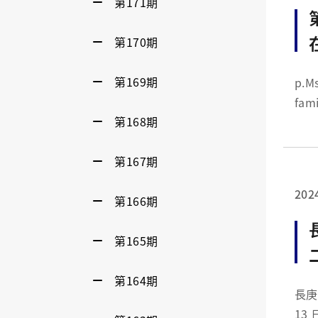
第171期
第170期
第169期
p.MsoNormal {marg
family:"Cal
第168期
top.
第167期
202
第166期
長
第165期
第164期
長庚大學資管系畢
13 日辦理畢業專題成果展，今年參與的作品以 7 篇論文及 14 組實作呈現，應用範