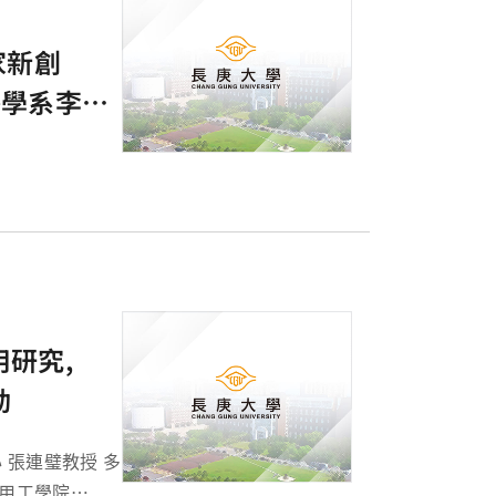
家新創
醫學系李炫
用研究,
動