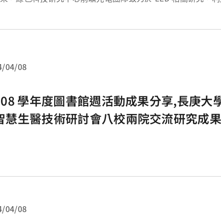
片上依序製作量子阱/量子點結構，形成
雙色無螢光白光 LED 多層量子阱，再利用覆晶 ...
4/04/08
108 學年度圖書館週活動成果分享,長庚大
智慧生醫技術研討會八校兩院交流研究成
4/04/08