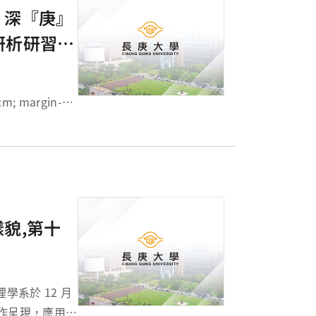
，深『庚』
研析研習」