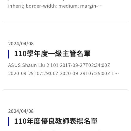
inherit; border-width: medium; margin-
bottom:.0001pt; font-size:12.0pt; font-
family:"Calib...
2024/04/08
110學年度一級主管名單
ASUS Shaun Liu 2 101 2017-09-27T02:34:00Z
2020-09-29T07:29:00Z 2020-09-29T07:29:00Z 1
166 949 Microsoft 7 2 1113 16.00 ...
2024/04/08
110年度優良教師表揚名單