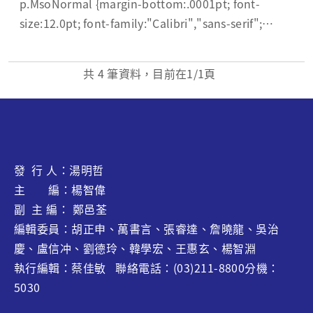
p.MsoNormal {margin-bottom:.0001pt; font-
size:12.0pt; font-family:"Calibri","sans-serif";
margin-left: 0cm; margin-right: 0cm; margin-top:
0cm;...
共
4
筆資料，目前在
1
/1頁
發 行 人：湯明哲
主 編：楊智偉
副 主 編： 鄭邑荃
編輯委員：胡正申、萬書言、張睿達、
詹曉龍
、吳治
慶、盧信冲、劉德玲、韓學宏、王惠玄、
楊智淵
執行編輯：蔡佳敏 聯絡電話：(03)211-8800分機：
5030