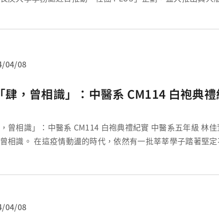
巨型網美牆吸引同學目光，還搬來「顆顆有獎」的扭蛋機，符
」。希望主動協助各社...
4/04/08
「肆，曾相識」：中醫系 CM114 白袍典
：中醫系 CM114 白袍典禮紀實 中醫系五年級 林佳萱 似曾相識；
動盪的時代，依然有一批莘莘學子踏著堅定不移的步伐進
色巨塔，即使因為疫情考量而延宕了四個月，長庚中醫系白袍典禮終
4/04/08