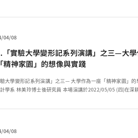
場)，共同舉辦「2022 年林口長庚醫院與長庚大學學術交流研討
4/04/08
8.「實驗大學變形記系列演講」之三—大
「精神家園」的想像與實踐
學變形記系列演講」之三— 大學作為一座「精神家園」的想像與實踐 工
本場演講於2022/05/05 (四)在深耕講堂舉行，邀
林美玲博士(曠野藝類大學創辦人)擔任主講。林美玲博士同...
4/04/08