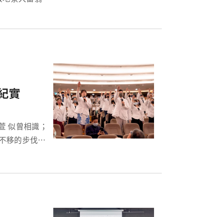
合資格就能「扭
禮紀實
於在 9 月