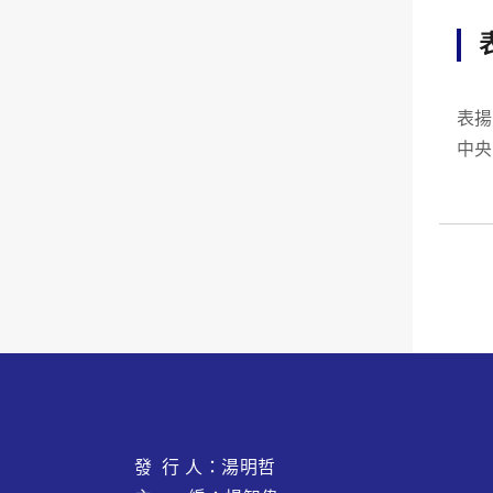
表揚 111 年度優良教師 因應全球「嚴重特殊傳染性肺炎」疫情尚未趨
中央
日行
發 行 人：湯明哲