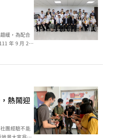
年 9 月 20
輔導之卓越典
牆，熱鬧迎
版地景大富翁、