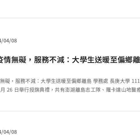
提升，甚至休閒娛樂，都可以透過圖書館豐富資源的便利取用
多鮮豔繽紛的色彩。為了歡迎新生加...
4/04/08
疫情無礙，服務不減：大學生送暖至偏鄉
礙，服務不減：大學生送暖至偏鄉離島 學務處 長庚大學 111 年暑假服務營
系星兒自閉症營隊及物治系嘻皮天使親子成長營，這 4...
4/04/08