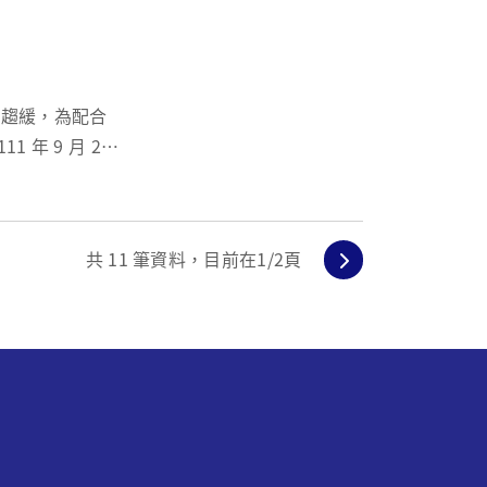
輔導之卓越典
共
11
筆資料，目前在
1
/2頁