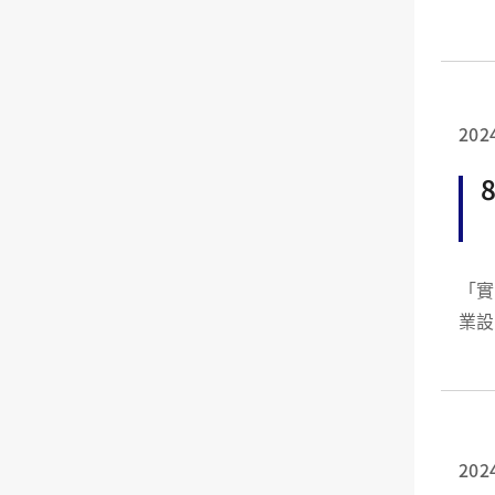
202
「實驗大
業設計學系 林美玲博士後研究員 
請了
202