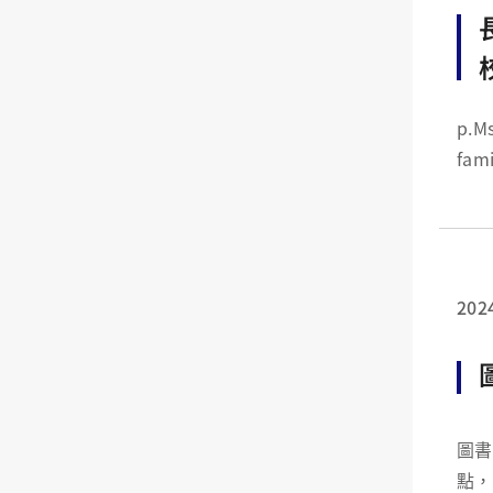
p.MsoNormal {marg
family:"Cal
top.
202
圖書館 111 學年「大一新生—長大人」活動 圖
點，