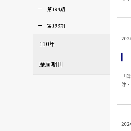
打造
第194期
一下
第193期
202
110年
歷屆期刊
「肆，曾相識」
肆，曾相識。 在這疫情
入白
17...
202