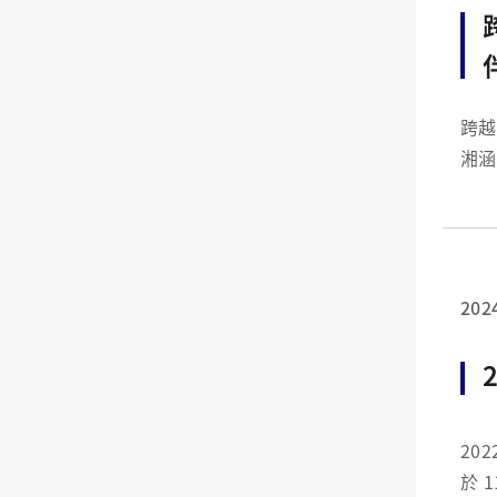
跨越
湘涵副教授 本系 2018 年
年度
活深
202
202
於 111 年 9 月 17 日上午，假林口長庚醫院醫學大樓第一簡報室(同步開放視訊