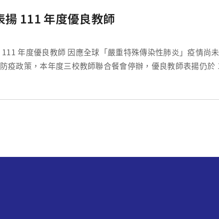
表揚 111 年度優良教師
緩，為配合
防疫政策，本年度三校教師聯合餐會停辦，優良教師表揚仍於 111 年 9 月 20
政會議前，由湯明哲校長親自頒授褒揚獲獎教師教學、研究與
範。恭賀 111...