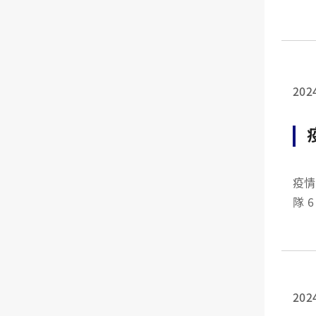
拓展
添更
202
疫情無
隊 6 月 26 日舉行授旗典禮，共有澎湖離島志工隊、羅卡達山地醫療工作隊、護理
202