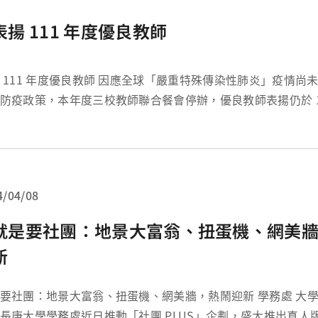
表揚 111 年度優良教師
年度優良教師 因應全球「嚴重特殊傳染性肺炎」疫情尚未趨緩，為配合
防疫政策，本年度三校教師聯合餐會停辦，優良教師表揚仍於 111 
政會議前，由湯明哲校長親自頒授褒揚獲獎教師教學、研究與
恭賀 111 年度優良教師，以下為優良教師名單及...
4/04/08
就是要社團：地景大富翁、扭蛋機、網美
新
社團：地景大富翁、扭蛋機、網美牆，熱鬧迎新 學務處 大學社團經驗不能
長庚大學學務處近日推動「社團 PLUS」企劃，盛大推出真人