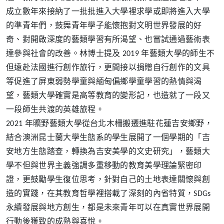
成立數年來接納了一批批進入大學裡求學或即將進入大學
的準青年們，鼓舞青年學子能懷抱對文明世界發展的好
奇、對開啟深度的藝類學習有所渴望、也嘗試通過藝術表
達參與社會的改善。林博士提及 2019 年藝類大學的師生不
但遠赴法國進行創作旅行，更間接以捐贈自行創作的文具
等促進了屏東弱勢學童與緬甸偏鄉學童學習的熱情與渴
望，藝類大學確實是高等教育的變形記，也造就了一段又
一段師生共渡的英雄旅程。
2021 年曠野藝類大學從台北木柵搬遷進駐花蓮吉安鄉野，
結合澳洲昆士蘭大學生態系的學生展開了一個學期的「吉
安地方生態踏查，轉換為吉安美學的文史研究」，藝類大
學不但與世界主義強調多重移動的教育美學理論緊密印
證，更鼓勵學生復位思考，針對自己的土地表達關懷與創
造的實踐，在其教育哲學裡搭載了深刻的內省特質，SDGs
永續發展與地方創生，都是未來青年可以在真實世界展開
行動後獲致的成熟與喜悅。