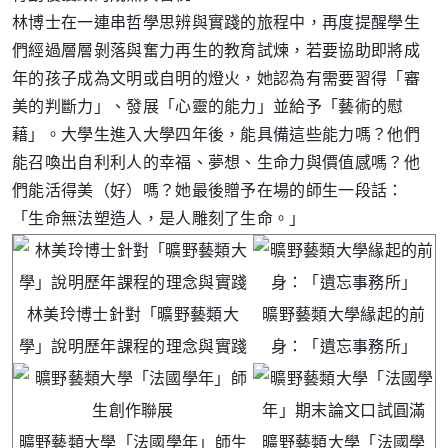
林博士在一連串哲學思辨與實踐的旅程中，再度提醒學生
們經過層層剝落與奮力再生的教育試煉，若要協助即將成
年的孩子成為文明或自明的燈火，她認為有需要習得「審
美的判斷力」、發展「心靈的能力」並給予「藝術的慰
藉」。大學生進入大學四年後，能具備這些能力嗎？他們
能召喚出自利利人的幸福、夢想、生命力與價值感嗎？他
們能活得美（好）嗎？她最後贈予在場的師生一段話：
「生命無法塑造人，是人雕刻了生命。」
林美玲博士針對「曠野藝類大
曠野藝類大學緣起的前
學」說明歷年課程的理念與實踐
身：「遺忘事務所」
曠野藝類大學「法國學年」師生
曠野藝類大學「法國學