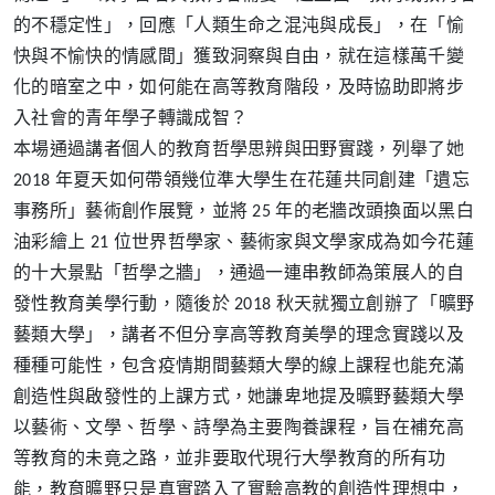
的不穩定性」，回應「人類生命之混沌與成長」，在「愉
快與不愉快的情感間」獲致洞察與自由，就在這樣萬千變
化的暗室之中，如何能在高等教育階段，及時協助即將步
入社會的青年學子轉識成智？
本場通過講者個人的教育哲學思辨與田野實踐，列舉了她
2018 年夏天如何帶領幾位準大學生在花蓮共同創建「遺忘
事務所」藝術創作展覽，並將 25 年的老牆改頭換面以黑白
油彩繪上 21 位世界哲學家、藝術家與文學家成為如今花蓮
的十大景點「哲學之牆」，通過一連串教師為策展人的自
發性教育美學行動，隨後於 2018 秋天就獨立創辦了「曠野
藝類大學」，講者不但分享高等教育美學的理念實踐以及
種種可能性，包含疫情期間藝類大學的線上課程也能充滿
創造性與啟發性的上課方式，她謙卑地提及曠野藝類大學
以藝術、文學、哲學、詩學為主要陶養課程，旨在補充高
等教育的未竟之路，並非要取代現行大學教育的所有功
能，教育曠野只是真實踏入了實驗高教的創造性理想中，