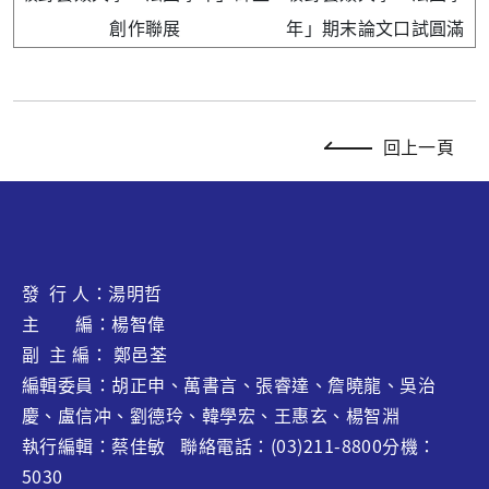
創作聯展
年」期末論文口試圓滿
回上一頁
發 行 人：湯明哲
主 編：楊智偉
副 主 編： 鄭邑荃
編輯委員：胡正申、萬書言、張睿達、
詹曉龍
、吳治
慶、盧信冲、劉德玲、韓學宏、王惠玄、
楊智淵
執行編輯：蔡佳敏 聯絡電話：(03)211-8800分機：
5030