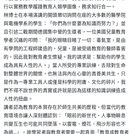
行以實務教學履踐教育人類學圖像，務求知行合一。
林博士在本場演講的開頭懇切詢問在座的大多數的醫學院
與電機學系的學生：「你們為什麼要為知識而努力？」並
且引述二戰期間德國集中營的生還者，一位美國兒童教育
學者沉痛的叩問：「我的眼睛目睹了一切：毒氣室，是由
有學問的工程師建造的，兒童，是被受過教育的醫師毒害
的，因此我對教育產生懷疑。我的請求是：幫助你的學生
成為具有人性的人。」當人所受的專業訓練，去除對生命
對整體世界的關懷，也無法與內在心靈的真善美共生，只
是作為一專業工具人或僅是科學的附庸、文化的碎片，我
們不得不說世界的真實或許就是因為這樣的知識訓練造成
人性的扭曲。
講者認為教育的本質存在於師生共美的歷程，但當代的教
育環境亦讓人深刻體認到：「眼前的新世代，人事物瞬息
共變互生也可能共同墜落，以雷電、煙花、飛沙形容也不
為過…」，故學習者與教育者需要一起直面「教育或教育者