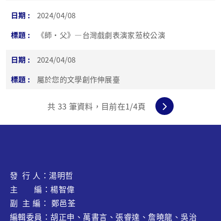
2024/04/08
《師‧父》—台灣戲劇表演家蒞校公演
2024/04/08
屬於您的文學創作伸展臺
共
33
筆資料，目前在
1
/4頁
發 行 人：湯明哲
主 編：楊智偉
副 主 編： 鄭邑荃
編輯委員：胡正申、萬書言、張睿達、
詹曉龍
、吳治