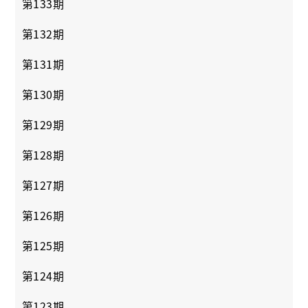
第133期
第132期
第131期
第130期
第129期
第128期
第127期
第126期
第125期
第124期
第123期