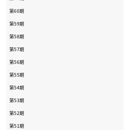
第60期
第59期
第58期
第57期
第56期
第55期
第54期
第53期
第52期
第51期