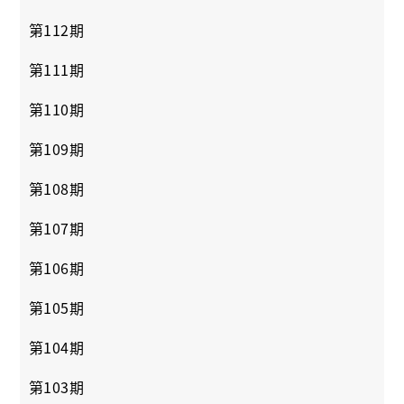
第112期
第111期
第110期
第109期
第108期
第107期
第106期
第105期
第104期
第103期