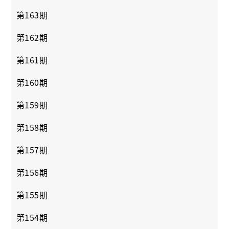
第163期
第162期
第161期
第160期
第159期
第158期
第157期
第156期
第155期
第154期