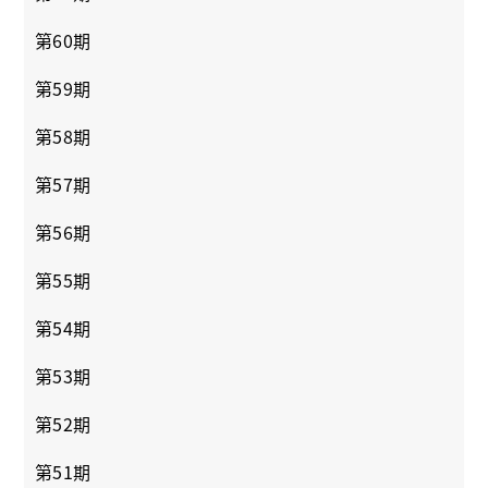
第60期
第59期
第58期
第57期
第56期
第55期
第54期
第53期
第52期
第51期