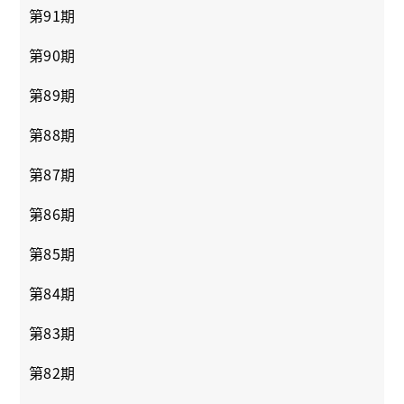
第91期
第90期
第89期
第88期
第87期
第86期
第85期
第84期
第83期
第82期