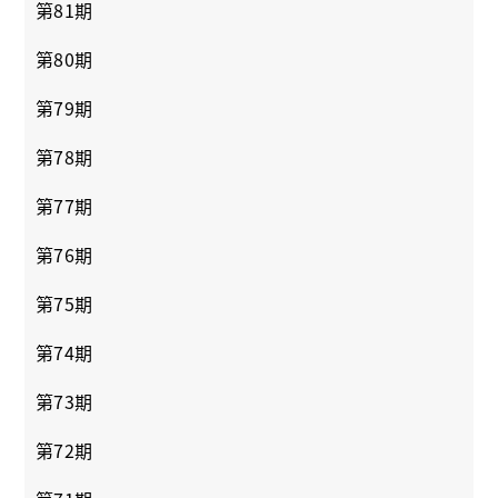
第81期
第80期
第79期
第78期
第77期
第76期
第75期
第74期
第73期
第72期