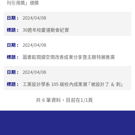
刊引用獎」頒獎
2024/04/08
30週年校慶運動會紀實
2024/04/08
圖書館閱讀空間改善成果分享暨主題特展推廣
2024/04/08
工業設計學系 105 級校內成果展 ｢被設計了 ＆ 刺」
共
6
筆資料，目前在
1
/1頁