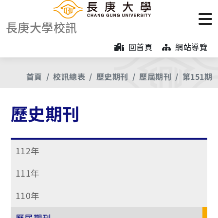
長庚大學校訊
回首頁
網站導覽
首頁
校訊總表
歷史期刊
歷屆期刊
第151期
歷史期刊
112年
111年
110年
歷屆期刊