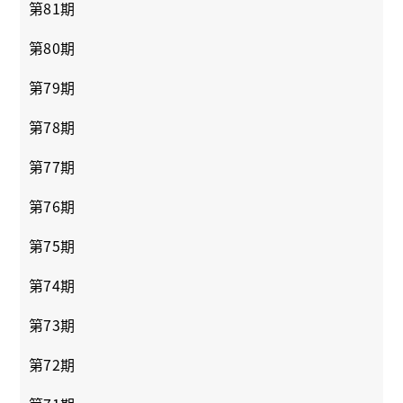
第81期
第80期
第79期
第78期
第77期
第76期
第75期
第74期
第73期
第72期