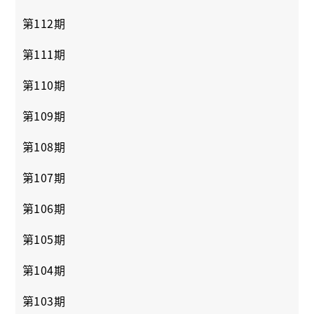
第112期
第111期
第110期
第109期
第108期
第107期
第106期
第105期
第104期
第103期