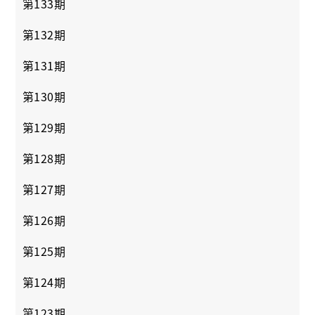
第133期
第132期
第131期
第130期
第129期
第128期
第127期
第126期
第125期
第124期
第123期