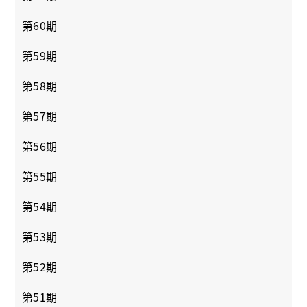
第60期
第59期
第58期
第57期
第56期
第55期
第54期
第53期
第52期
第51期