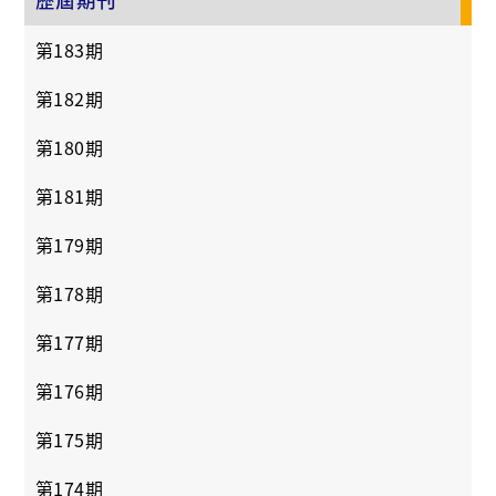
第183期
第182期
第180期
第181期
第179期
第178期
第177期
第176期
第175期
第174期