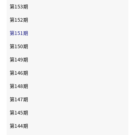
第153期
第152期
第151期
第150期
第149期
第146期
第148期
第147期
第145期
第144期