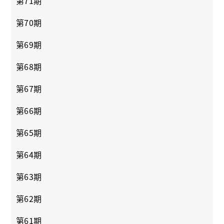
第71期
第70期
第69期
第68期
第67期
第66期
第65期
第64期
第63期
第62期
第61期