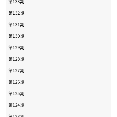
第133期
第132期
第131期
第130期
第129期
第128期
第127期
第126期
第125期
第124期
第123期