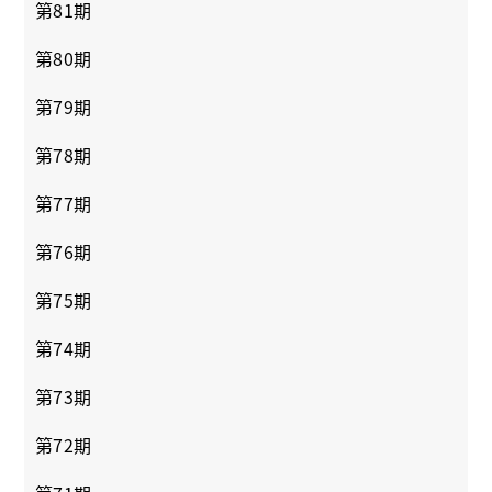
第81期
第80期
第79期
第78期
第77期
第76期
第75期
第74期
第73期
第72期