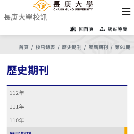
長庚大學校訊
回首頁
網站導覽
首頁
校訊總表
歷史期刊
歷屆期刊
第91期
歷史期刊
112年
111年
110年
歷屆期刊