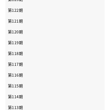
第122期
第121期
第120期
第119期
第118期
第117期
第116期
第115期
第114期
第113期