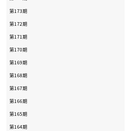
第173期
第172期
第171期
第170期
第169期
第168期
第167期
第166期
第165期
第164期