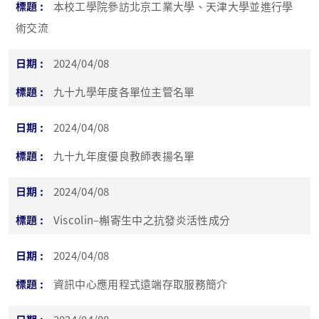
本校工學院參訪北京工業大學、天津大學並進行學
術交流
2024/04/08
九十九學年度各單位主管名單
2024/04/08
九十九年度優良教師表揚名單
2024/04/08
Viscolin–槲寄生中之抗發炎活性成分
2024/04/08
資訊中心應用程式遠端存取服務簡介