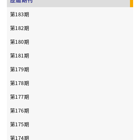
第183期
第182期
第180期
第181期
第179期
第178期
第177期
第176期
第175期
第174期