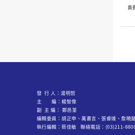
貴
發 行 人：湯明哲
主 編：楊智偉
副 主 編： 鄭邑荃
編輯委員：胡正申、萬書言、張睿達、
詹曉
執行編輯：蔡佳敏 聯絡電話：(03)211-880