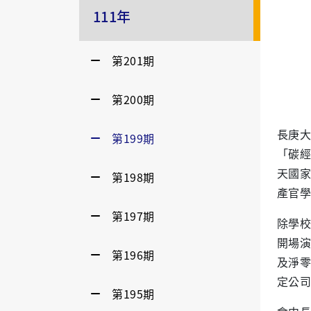
111年
第201期
第200期
長庚大
第199期
「碳經
天國家
第198期
產官學
第197期
除學校
開場演
第196期
及淨零
定公司
第195期