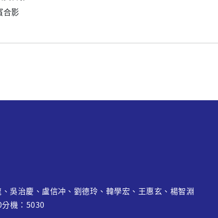
賓合影
龍
、吳治慶、盧信冲、劉德玲、韓學宏、王惠玄、
楊智淵
0分機：5030