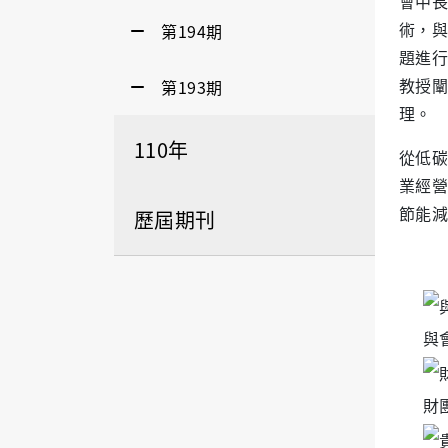
會中長
術，與
第194期
題進行
教授闡
第193期
理。
110年
從低碳
業經營
節能減
歷屆期刊
與
財