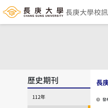
長庚大學校
歷史期刊
長
112年
發布