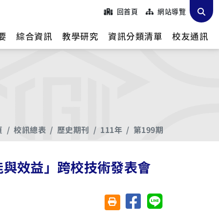
回首頁
網站導覽
要
綜合資訊
教學研究
資訊分類清單
校友通訊
頁
校訊總表
歷史期刊
111年
第199期
節能與效益」跨校技術發表會
分享至臉書
分享至 Line
友善列印(另開視窗)