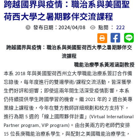
跨越國界與疫情：職治系與美國聖
荷西大學之暑期夥伴交流課程
發布日期：2024/04/08
點閱 ：
222
分享至臉
分
友善列印(另開視
跨越國界與疫情：職治系與美國聖荷西大學之暑期夥伴交
流課程
職能治療學系黃湘涵副教授
本系 2018 年與美國聖荷西州立大學職能治療系簽訂合作備
忘錄後，每年度進行的雙邊學術/課程交流活動，皆深獲學
生們好評和迴響；即使這兩年間生活深受疫情影響，本系
仍持續提供學生跨國學習的機會。繼 2021 年的 2 週台美專
業線上課程後，今年在雙方教師詳細規劃和校方支持下，
進行為期 5 週的「線上國際夥伴計畫」(Virtual International
Partner program, VIP program)。由台美兩方的老師們安排
15 位長庚職能治療系學生，與配對之美國職能治療學生，