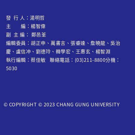
發 行 人：湯明哲
主 編：楊智偉
副 主 編： 鄭邑荃
編輯委員：胡正申、萬書言、張睿達、
詹曉龍
、吳治
慶、盧信冲、劉德玲、韓學宏、王惠玄、
楊智淵
執行編輯：蔡佳敏 聯絡電話：(03)211-8800分機：
5030
© COPYRIGHT © 2023 CHANG GUNG UNIVERSITY