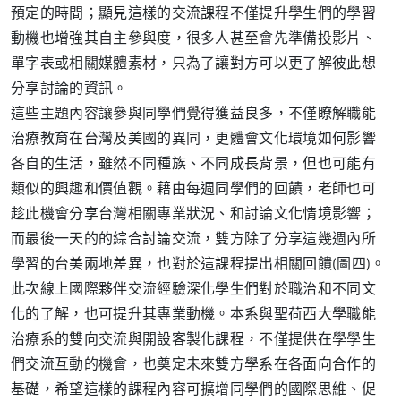
預定的時間；顯見這樣的交流課程不僅提升學生們的學習
動機也增強其自主參與度，很多人甚至會先準備投影片、
單字表或相關媒體素材，只為了讓對方可以更了解彼此想
分享討論的資訊。
這些主題內容讓參與同學們覺得獲益良多，不僅瞭解職能
治療教育在台灣及美國的異同，更體會文化環境如何影響
各自的生活，雖然不同種族、不同成長背景，但也可能有
類似的興趣和價值觀。藉由每週同學們的回饋，老師也可
趁此機會分享台灣相關專業狀況、和討論文化情境影響；
而最後一天的的綜合討論交流，雙方除了分享這幾週內所
學習的台美兩地差異，也對於這課程提出相關回饋(圖四)。
此次線上國際夥伴交流經驗深化學生們對於職治和不同文
化的了解，也可提升其專業動機。本系與聖荷西大學職能
治療系的雙向交流與開設客製化課程，不僅提供在學學生
們交流互動的機會，也奠定未來雙方學系在各面向合作的
基礎，希望這樣的課程內容可擴增同學們的國際思維、促