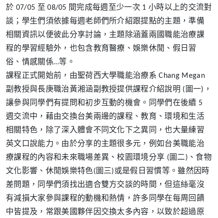
於 07/05 至 08/05 間完成每週至少一次 1 小時以上的交流對
談；學生們須依據每週老師們所介紹跟提點的主題，準備
相關資訊以便彼此分享討論，主題除涵蓋兩國職能治療課
程的學習經驗外，也包含教育醫療、娛樂休閒、假日習
俗、情感關係…等。
課程正式開始前，由聖荷西大學職能治療系 Chang Megan
副教授與長庚職治黃湘涵副教授提供課程介紹說明 (圖一)，
讓參與同學們有提問和初步互動的機會。同學們在後續 5
週交流中，藉由交換台美兩邊的課程、教育、環境和生活
相關特色，除了深入體會不同文化下之異同，也大量練習
英文口說能力。由於分享的主題很多元，例如台美職能治
療課程的內容和未來職場差異、校園環境分享 (圖二)、食物
文化影響、休閒娛樂特色(圖三)或是假日習慣等。雖然因時
差問題，同學們須找出適合雙方交談的時間，但這絲毫沒
有減損大家參與課程的動機和熱情，許多同學在每周回饋
中皆提及，常跟美國夥伴因交換太多內容，以致於超過原