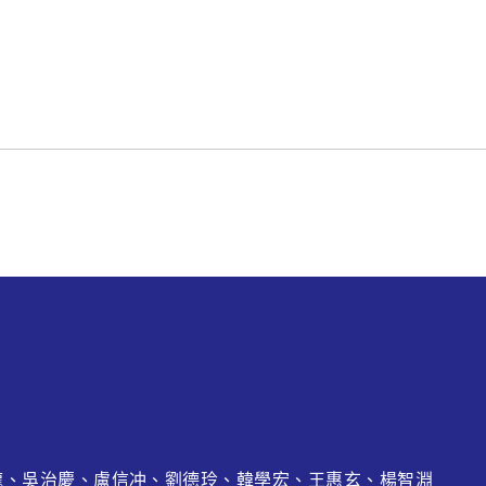
龍
、吳治慶、盧信冲、劉德玲、韓學宏、王惠玄、
楊智淵