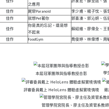
佳作
許家宏、薛至廷、張
之應用
佳作
屍戀Paranoid
李少甫、楊子忱、張
佳作
就想Pet著你
郭喜溱、郭沁妍、伍
你是真的忘記，還是想
佳作
蘇紹維、廖偉全、王
不起來
佳作
FoodGym
喬俊婷、林偉博、周
本屆冠軍團隊與指導教授合影
學
評審委員戴上 HeloLens 體驗虛擬實境情境
邀
管理學院宮院長、廖主任及資管系教