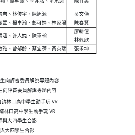
 翔、蔣明憲、李兆弘、解承逸
陳宜惠
雪岩、林俊宇、陳旭源
吳文傑
容萱、楊卓瀚、彭可婷、林家暘
陳春賢
廖耕億
薏涵、許人婕、陳軍翰
林佩欣
敏雅、曾郁齡、蔡宜蒨、黃英瑞
張禾坤
生向評審委員解說專題內容
請林口高中學生動手玩 VR
師與大四學生合影