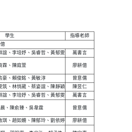
學生
指導老師
耕億
群誼、李培妤、吳睿哲、黃郁雯
萬書言
貞霖、陳庭萱
廖耕億
信豪、賴俊銘、黃敏淳
曾意儒
雯筑、林悄葳、蔡姿誼、陳靜穎
陳昱仁
群誼、李培妤、吳睿哲、黃郁雯
萬書言
 晨、陳俞臻、吳韋霆
曾意儒
敏琪、趙如姍、陳郁玲、劉依婷
廖耕億