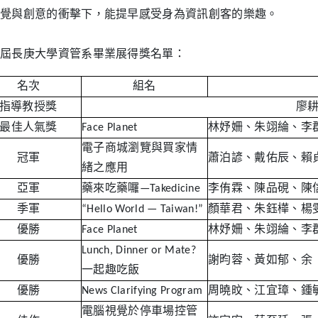
覺與創意的衝擊下，能提早感受身為資訊創客的樂趣。
屆長庚大學資管系畢業展得獎名單：
名次
組名
指導教授獎
廖
最佳人氣獎
Face Planet
林妤姍、朱翊綸、李
電子商城瀏覽與買家情
冠軍
蕭泊諺、戴佑辰、賴
緒之應用
亞軍
藥來吃藥囉—Takedicine
李侑霖、陳品硯、陳
季軍
“Hello World — Taiwan!”
顏華君、朱鈺樺、楊
優勝
Face Planet
林妤姍、朱翊綸、李
Lunch, Dinner or Mate?
優勝
謝昀蓉、黃如郁、余
一起趣吃飯
優勝
News Clarifying Program
周曉旼、江宜璋、鍾
電腦視覺於停車場控管