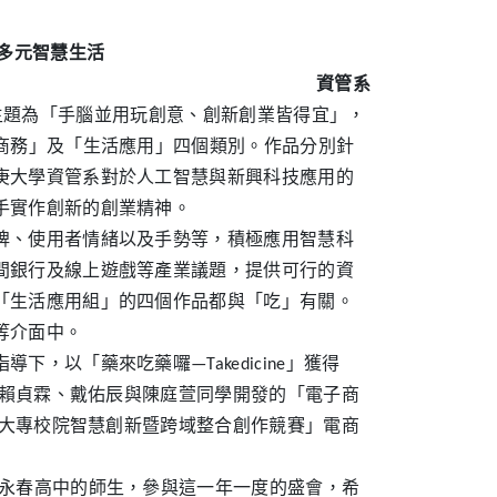
多元智慧生活
資管系
，今年主題為「手腦並用玩創意、創新創業皆得宜」，
商務」及「生活應用」四個類別。作品分別針
庚大學資管系對於人工智慧與新興科技應用的
手實作創新的創業精神。
牌、使用者情緒以及手勢等，積極應用智慧科
間銀行及線上遊戲等產業議題，提供可行的資
「生活應用組」的四個作品都與「吃」有關。
等介面中。
以「藥來吃藥囉—Takedicine」獲得
、賴貞霖、戴佑辰與陳庭萱同學開發的「電子商
國大專校院智慧創新暨跨域整合創作競賽」電商
市永春高中的師生，參與這一年一度的盛會，希