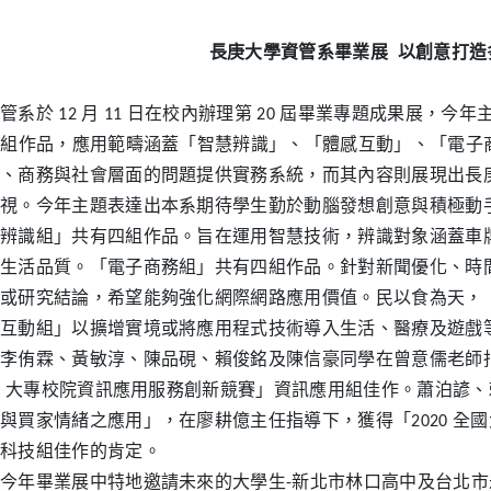
長庚大學資管系畢業展
以創意打造
管系於 12 月 11 日在校內辦理第 20 屆畢業專題成果展
7組作品，應用範疇涵蓋「智慧辨識」、「體感互動」、「電子
、商務與社會層面的問題提供實務系統，而其內容則展現出長
視。今年主題表達出本系期待學生勤於動腦發想創意與積極動
辨識組」共有四組作品。旨在運用智慧技術，辨識對象涵蓋車
生活品質。「電子商務組」共有四組作品。針對新聞優化、時
或研究結論，希望能夠強化網際網路應用價值。民以食為天，
互動組」以擴增實境或將應用程式技術導入生活、醫療及遊戲
李侑霖、黃敏淳、陳品硯、賴俊銘及陳信豪同學在曾意儒老師指導下，
20 大專校院資訊應用服務創新競賽」資訊應用組佳作。蕭泊諺
與買家情緒之應用」，在廖耕億主任指導下，獲得「2020 全
科技組佳作的肯定。
今年畢業展中特地邀請未來的大學生-新北市林口高中及台北