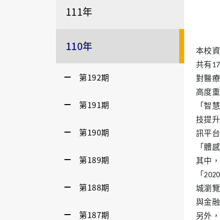
111年
110年
本校資
共有1
第192期
對醫療
高度重
第191期
「智慧
技提升
第190期
訊平台
「體感
第189期
其中，
「20
第188期
城瀏覽
與金融
第187期
另外，