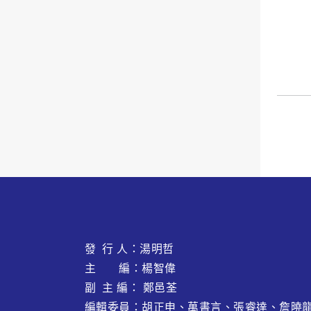
發 行 人：湯明哲
主 編：楊智偉
副 主 編： 鄭邑荃
編輯委員：胡正申、萬書言、張睿達、
詹曉