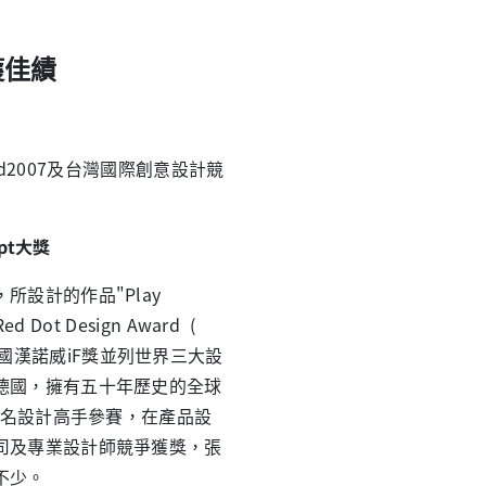
獲佳績
rd2007及台灣國際創意設計競
pt大獎
設計的作品"Play
 Dot Design Award (
rk、德國漢諾威iF獎並列世界三大設
德國，擁有五十年歷史的全球
0名設計高手參賽，在產品設
司及專業設計師競爭獲獎，張
不少。