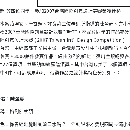
靜 等四位同學，參加2007台灣國際創意設計競賽榮獲佳績
系蕭坤安、唐玄輝、許育群三位老師所指導的陳盈靜、方小佳
獲2007台灣國際創意設計競賽"佳作"，林品毅同學的作品亦獲得
創意設計大賽 ( 2007 Taiwan Int'l Design Competi
台幣，由經濟部工業局主辦，台灣創意設計中心規劃執行。今年有
參賽。3000餘件參賽作品，經由激烈的評比，選出金銀銅獎各
共27個獎項，並邀請總統蒞臨頒獎。其中台灣包辦了18個獎
中4件，可謂成果非凡。得獎作品之設計與特色分別如下：
設計者：陳盈靜
稱：格列佛枕頭
色：你曾經睡覺睡到流口水嗎？…流到醒來才發現四周長滿小香菇…