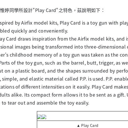
同學所設計"Play Card"之特色，茲說明如下：
ed by Airfix model kits, Play Card is a toy gun with play
bled quickly and conveniently.
ard draws inspiration from the Airfix model kits, and i
ional images being transformed into three-dimensional o
er's childhood memory of a toy gun was taken as the conc
Parts of the toy gun, such as the barrel, butt, trigger, as w
ut on a plastic board, and the shapes surrounded by perfo
 simple, and elastic material called P.P. is used. P.P. enab
ations of different intensities on it easily. Play Card mak
ults alike. Its compact form allows it to be sent as a gift. 
e to tear out and assemble the toy easily.
Play Card
▲