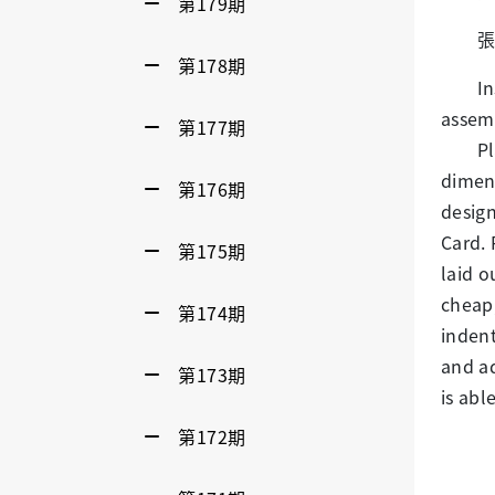
第179期
張惟婷
第178期
Inspir
assem
第177期
Play C
dimens
第176期
design
Card. 
第175期
laid o
cheap,
第174期
indent
and ad
第173期
is abl
第172期