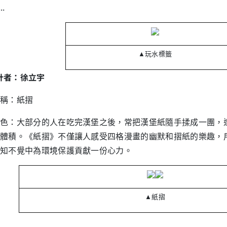
..
▲
玩水標籤
設計者：徐立宇
稱：紙摺
色：大部分的人在吃完漢堡之後，常把漢堡紙隨手揉成一團，
體積。《紙摺》不僅讓人感受四格漫畫的幽默和摺紙的樂趣，
知不覺中為環境保護貢獻一份心力。
▲
紙摺