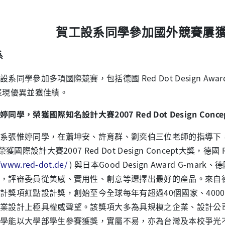
賀工設系同學參加國外競賽屢
系
同學參加多項國際競賽，包括德國 Red Dot Design Awa
表現優異並獲佳績。
同學，榮獲國際知名設計大賽2007 Red Dot Design Conce
惟婷同學，在蕭坤安、許育群、劉奕伯三位老師的指導下，所
"榮獲國際設計大賽2007 Red Dot Design Concept大獎，德國 Red
//www.red-dot.de/
) 與日本Good Design Award G-ma
，評審委員從美感、實用性、創意等選擇出最好的產品。來自
計獎項紅點設計獎，創始至今全球每年有超過40個國家、400
業設計上極具權威聲望。該獎項大多為具規模之企業、設計公
學能以大學部學生參賽獲獎，實屬不易，亦為台灣及本校爭光