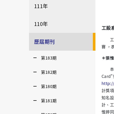
111年
110年
工設
工設系
歷屆期刊
賽 ，
第183期
＊張惟婷
本系張
第182期
Card
http:
第180期
計獎項
知名設
第181期
計、工
惟婷同