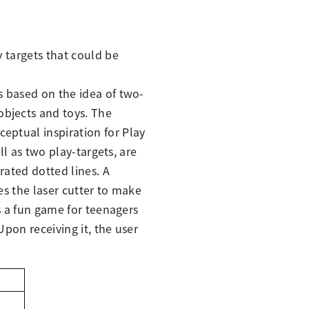
 targets that could be
s based on the idea of two-
bjects and toys. The
eptual inspiration for Play
ell as two play-targets, are
rated dotted lines. A
les the laser cutter to make
es a fun game for teenagers
Upon receiving it, the user