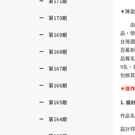
第171期
＊
陳盈
第170期
由本
品，榮
第169期
台灣國際
百萬新
第168期
品報名
9名，
第167期
包辦其
第166期
佳作
＊
第165期
1. 
作品名
第164期
設計特