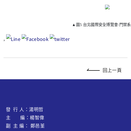
▲
圖5.台北國際安全博覽會-門禁
,
回上一頁
發 行 人：湯明哲
主 編：楊智偉
副 主 編： 鄭邑荃