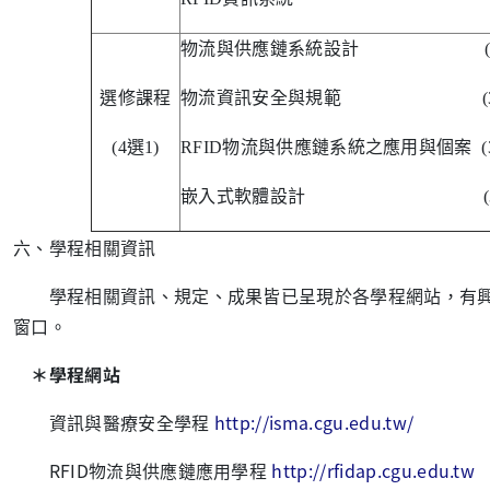
物流與供應鏈系統設計 (3
選修課程
物流資訊安全與規範 (3
(4選1)
RFID物流與供應鏈系統之應用與個案 (
嵌入式軟體設計 (3學
六、學程相關資訊
學程相關資訊、規定、成果皆已呈現於各學程網站，有興
窗口。
＊學程網站
資訊與醫療安全學程
http://isma.cgu.edu.tw/
RFID物流與供應鏈應用學程
http://rfidap.cgu.edu.tw