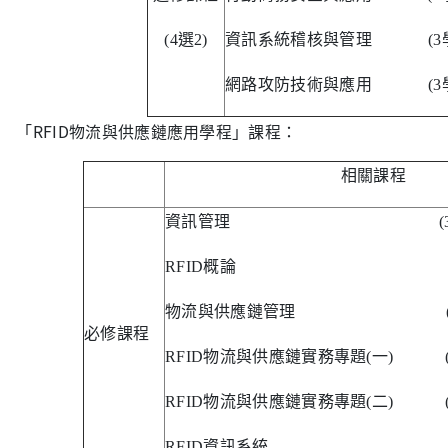
(4選2)
資訊系統稽核與管理 (3學
網路攻防技術與應用 (3學
「RFID物流與供應鏈應用學程」課程：
相關課程
資訊管理 (3學
RFID概論 (3
物流與供應鏈管理 (3
必修課程
RFID物流與供應鏈實務專題(一) (
RFID物流與供應鏈實務專題(二) (
RFID資訊系統 (3