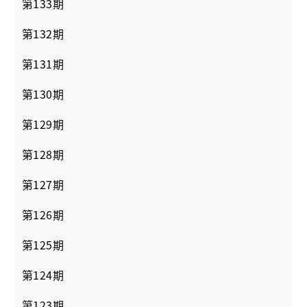
第133期
第132期
第131期
第130期
第129期
第128期
第127期
第126期
第125期
第124期
第123期