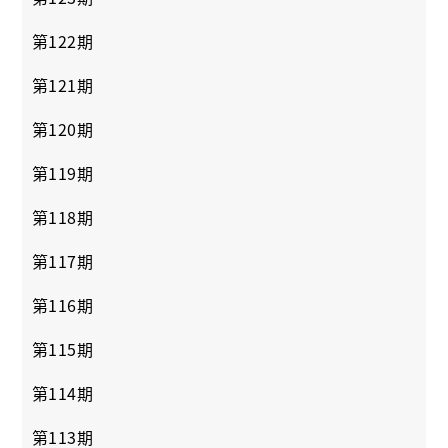
第122期
第121期
第120期
第119期
第118期
第117期
第116期
第115期
第114期
第113期