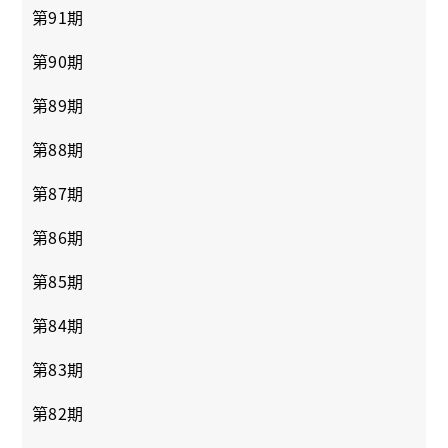
第91期
第90期
第89期
第88期
第87期
第86期
第85期
第84期
第83期
第82期