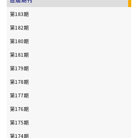
第183期
第182期
第180期
第181期
第179期
第178期
第177期
第176期
第175期
第174期