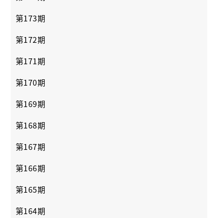
第173期
第172期
第171期
第170期
第169期
第168期
第167期
第166期
第165期
第164期