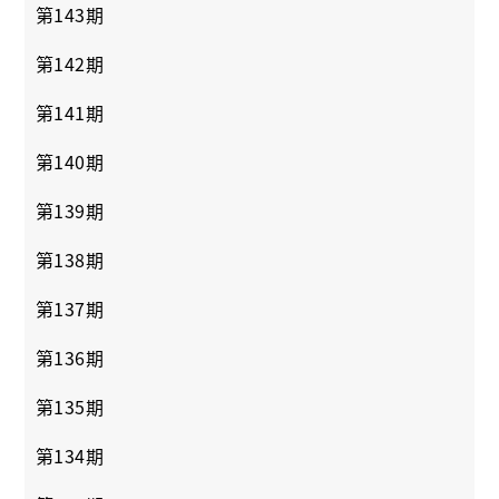
第143期
第142期
第141期
第140期
第139期
第138期
第137期
第136期
第135期
第134期