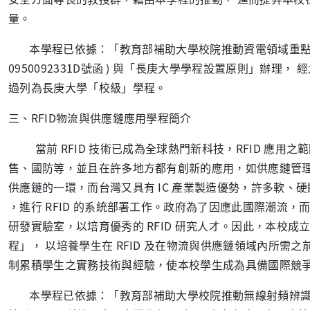
量。
本學程已依據：「教育部補助大學校院推動資電領域重點專
0950092331D號函 ) 與「長庚大學學程設置原則」辦理
過列為長庚大學「校級」學程。
三、RFID物流與供應鏈應用學程簡介
當前 RFID 技術已成為全球熱門新科技，RFID 應用
售、國防等，並且在許多地方都有創新的應用，如供應鏈管
供應鏈的一環，而台灣又具有 IC 產業製造優勢，許多軟、
，進行 RFID 的系統部署工作。政府為了因應此國際潮流，而
研發實驗室，以培育優秀的 RFID 研究人才。因此，本校成立
程」， 以培養學生在 RFID 及在物流與供應鏈領域內所需
制累積學生之實務技術與經驗，使本校學生成為具備國際競爭力的
本學程已依據：「教育部補助大學校院推動無線射頻辨識 ( Radio Fr