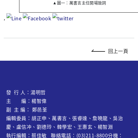
▲圖一：萬書言主任開場致詞
,
回上一頁
發 行 人：湯明哲
主 編：楊智偉
副 主 編： 鄭邑荃
編輯委員：胡正申、萬書言、張睿達、
詹曉龍
、吳治
慶、盧信冲、劉德玲、韓學宏、王惠玄、
楊智淵
執行編輯：蔡佳敏 聯絡電話：(03)211-8800分機：