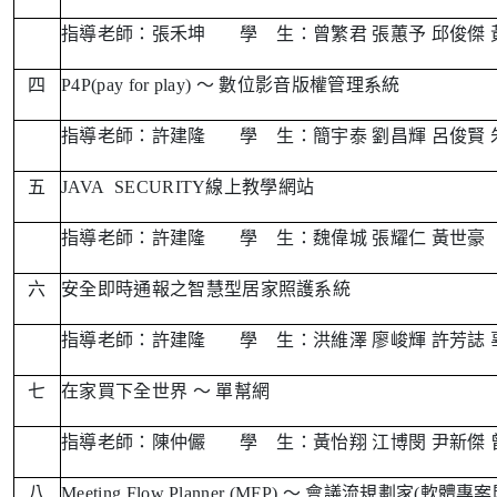
指導老師：張禾坤 學 生：曾繁君 張蕙予 邱俊傑 
四
P4P(pay for play) ～ 數位影音版權管理系統
指導老師：許建隆
學 生：簡宇泰 劉昌輝 呂俊賢 
五
JAVA SECURITY線上教學網站
指導老師：許建隆
學 生：魏偉城 張耀仁 黃世豪
六
安全即時通報之智慧型居家照護系統
指導老師：許建隆
學 生：洪維澤 廖峻輝 許芳誌 
七
在家買下全世界 ～ 單幫網
指導老師：陳仲儼
學 生：黃怡翔 江博閔 尹新傑 
八
Meeting Flow Planner (MFP) ～ 會議流規劃家(軟體專