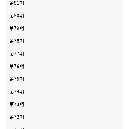
第81期
第80期
第79期
第78期
第77期
第76期
第75期
第74期
第73期
第72期