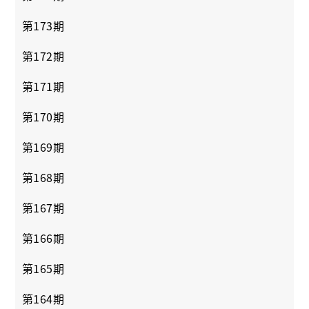
第173期
第172期
第171期
第170期
第169期
第168期
第167期
第166期
第165期
第164期