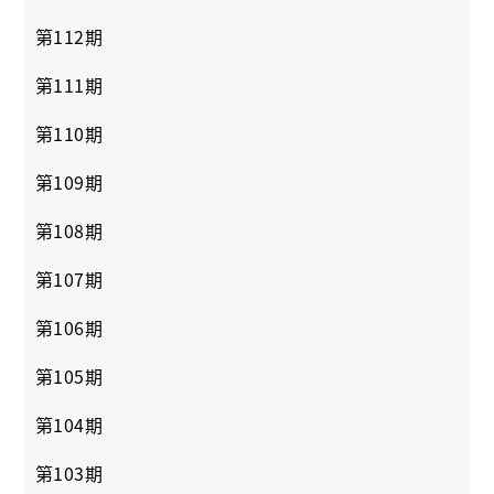
第112期
第111期
第110期
第109期
第108期
第107期
第106期
第105期
第104期
第103期