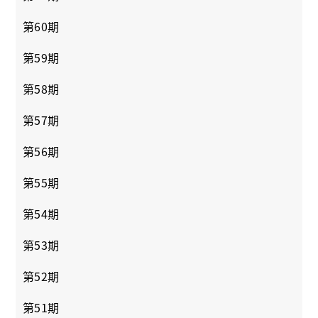
第60期
第59期
第58期
第57期
第56期
第55期
第54期
第53期
第52期
第51期