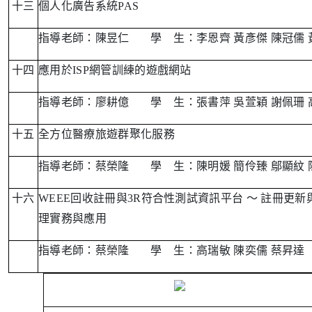
十三
個人化廣告系統
PAS
指導老師：陳昱仁
學 生：李恩齊 黃彥傑 陳冠儒 
十四
應用於
ISP網管訓練的遊戲網站
指導老師：廖耕億
學 生：張書萍 吳萱穎 謝佩珊 高
十五
全方位醫療旅遊群聚化服務
指導老師：蔡榮隆
學 生：陳明媛 簡伶臻 鄔顯紋 
十六
WEEE回收註冊與3R符合性測試資訊平台 ～ 註冊更
理實務與應用
指導老師：蔡榮隆
學 生：高瑞敏 陳奕儒 蔡昇達