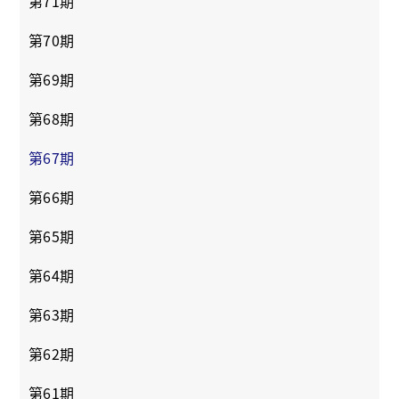
第71期
第70期
第69期
第68期
第67期
第66期
第65期
第64期
第63期
第62期
第61期