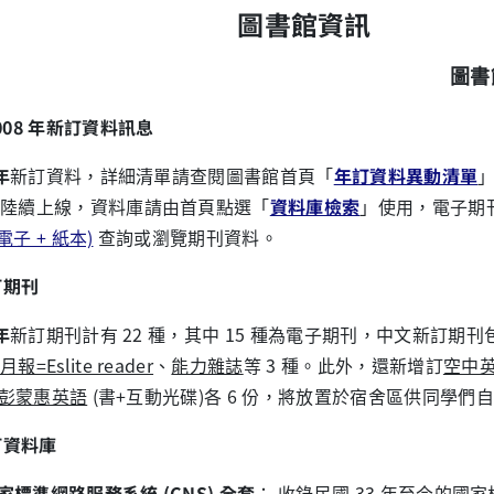
圖書館資訊
圖書
008 年新訂資料訊息
年
新訂資料，詳細清單請查閱圖書館首頁「
年訂資料異動清單
陸續上線，資料庫請由首頁點選「
資料庫檢索
」使用，電子期
(電子 + 紙本)
查詢或瀏覽期刊資料。
訂期刊
年
新訂期刊計有 22 種，其中 15 種為電子期刊，中文新訂期刊
報=Eslite reader
、
能力雜誌
等 3 種。此外，還新增訂
空中
彭蒙惠英語
(書+互動光碟)各 6 份，將放置於宿舍區供同學們
新訂資料庫
家標準網路服務系統 (CNS) 全套
： 收錄民國 33 年至今的國