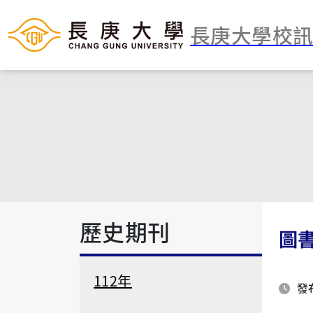
長庚大學校
歷史期刊
圖書
112年
發布