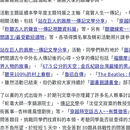
活動主題延續本學年度主題特展之主軸「寫實人生~~傳記」，
相關活動，包括「
站在巨人的肩膀~~傳記文學分享
」、「
穿越
「
聆聽古人的聲音~~傳記視聽資料展
」等。另有「
關鍵線索~
閱讀王/最受歡迎讀物
」等，各項得獎名單及精彩活動照片請參
站在巨人的肩膀~~傳記文學分享
」活動，同學們熱烈地於「
圖
們閱讀古今中外名人傳記後的心得。分享的傳記包括「
福爾摩沙
界人物的故事
」、「
67.5 公分的天空 : 金氏紀錄台灣最矮
「
聽見100%的村上春樹
」、「
魯迅自傳
」、「
The Beatles 
。雖然活動已結束，但仍歡迎大家持續於「
圖書館讀書會
」部
了以書的方式出版外，於期刊文章中亦埋藏了許多名人軼事討
「蛇毒大師--李鎮源院士」、
傳記文學
中「沈從文寂寞的教授
街舊事--杏林遺風憶劉俠」等。「
穿越時空話古人~~有獎徵答
問答題目，挑戰同學們找資料的本領、考驗同學能否就查得的
亦不負所望，於短短 5 天中，完全答對 30題具挑戰性的問答