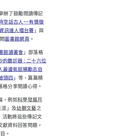
舉辦了鼓勵閱讀傳記
時空話古人~~有獎徵
~資訊達人擂台賽
」與
閱
圖書館網頁
。
書館讀書會
」部落格
的聽診器 : 二十六位
的男人最盪氣迴腸勵志自
: 披頭四
」等，篇篇精
落格分享閱讀心得。
論，例如
科學發展月
生涯」及
幼獅文藝
之
」活動將這些傳記文
文獻資料回答問題。
題目。