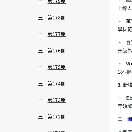
第179期
上線人
第178期
·
萬
學科範
第177期
·
台
第176期
升級為
·
Wo
第175期
18個
第174期
3. 
·
El
第173期
等領域共
第172期
二、
圖
本年度