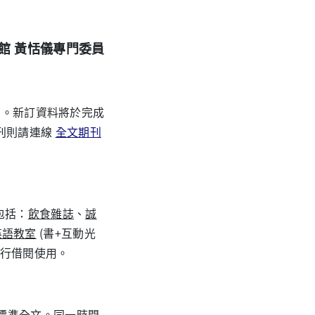
館 黃恬儀專門委員
」。新訂資料將於完成
刊則請連線
全文期刊
包括：
飲食雜誌
、
誠
英語教室
(書+互動光
自行借閱使用。
家標準全文。同一時間