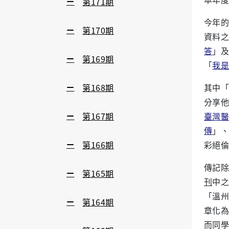
第171期
今年的
第170期
資料之
答
」及
第169期
「
我是
第168期
其中「
分享他
第167期
臺灣醫
傳
」、
第166期
彩絕倫
傳記除
第165期
刊
中之
「溫州
第164期
章化為
而同學