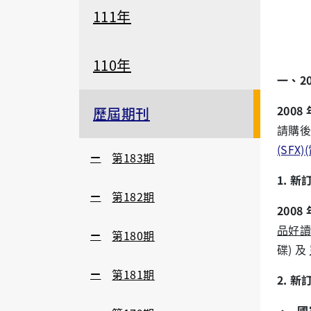
111年
110年
一、2
2008 
歷屆期刊
請購後
(SFX)
第183期
1. 新
第182期
2008 
品好讀月
第180期
碟) 及
第181期
2. 
·
國