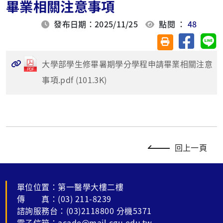
畢業相關注意事項
發布日期：2025/11/25
點閱 ：
48
分享至臉
分
友善列印(另開視
大學部學生修畢暑期學分學程申請畢業相關注意
事項.pdf (101.3K)
回上一頁
單位位置：第一醫學大樓二樓
傳 真：(03) 211-8239
諮詢服務台：(03)2118800 分機5371
電子信箱：acade@mail.cgu.edu.tw