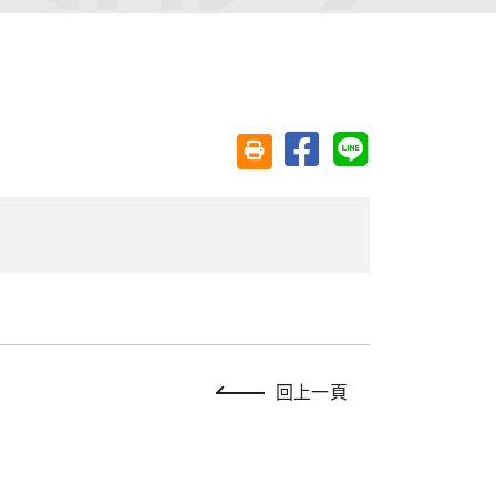
分享至臉書
分享至 Line
友善列印(另開視窗)
回上一頁