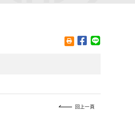
分享至臉書
分享至 Line
友善列印(另開視窗)
回上一頁