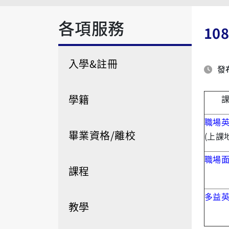
各項服務
10
入學&註冊
發布
學籍
職場
畢業資格/離校
(上課
職場
課程
多益
教學