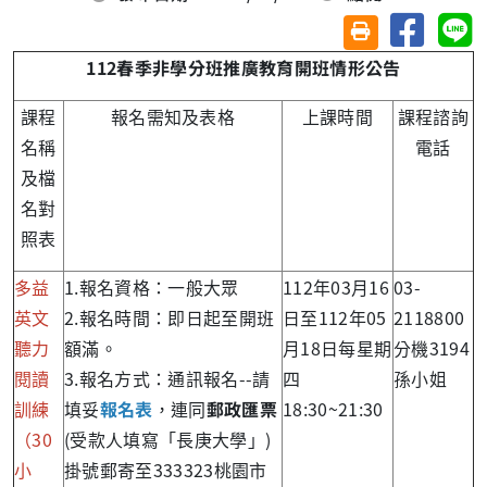
分享至臉
分
友善列印(另開視
112
春季非學分班推廣教育開班情形公告
課程
報名需知及表格
上課時間
課程諮詢
名稱
電話
及檔
名對
照表
多益
1.報名資格：一般大眾
112年03月16
03-
英文
2.報名時間：即日起至開班
日至112年05
2118800
聽力
額滿。
月18日每星期
分機3194
閱讀
3.報名方式：通訊報名--請
四
孫小姐
訓練
填妥
報名表
，連同
郵政匯票
18:30~21:30
（30
(受款人填寫「長庚大學」)
小
掛號郵寄至333323桃園市