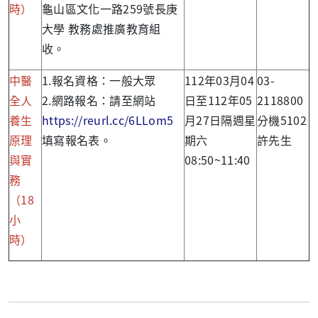
時）
龜山區文化一路259號長庚
大學 教務處推廣教育組
收。
中醫
1.報名資格：一般大眾
112年03月04
03-
全人
2.網路報名：請至網站
日至112年05
2118800
養生
https://reurl.cc/6LLom5
月27日隔週星
分機5102
原理
填寫報名表。
期六
許先生
與實
08:50~11:40
務
（18
小
時）