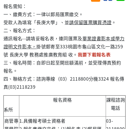
報名需知：
一、繳費方式：一律以郵局匯票繳交。
受款人為填寫「長庚大學」、並
請保留匯票購買憑證
。
二、報名方式：
通訊報名--請填妥報名表，連同匯票及
畢業證書影本或學力
證明文件影本，
掛號郵寄至333桃園市龜山區文化一路259
號 長庚大學 教務處推廣教育組 收。
我要下載報名表
三、報名時間：自即日起至開班額滿前，並受理傳真預約
報名。
四、聯絡方式：諮詢專線（03）2118800分機3324 報名傳
真(03)2118239
報名資格
課程諮詢
電話
系所
商管專
1.具備報考碩士資格者
03-
業學院
2.報名應繳交文件：(1)報名表 (2)郵局匯
2118800