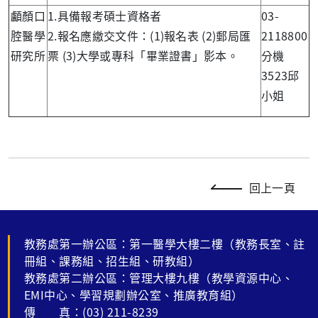
顱顏口
1.具備報考碩士資格者
03-
腔醫學
2.報名應繳交文件：(1)報名表 (2)郵局匯
2118800
研究所
票 (3)大學或專科「畢業證書」影本。
分機
3523邱
小姐
回上一頁
教務處第一辦公區：第一醫學大樓二樓（教務長室、註
冊組、課務組、招生組、研教組）
教務處第二辦公區：管理大樓九樓（教學資源中心、
EMI中心、學習規劃辦公室、推廣教育組）
傳 真：(03) 211-8239