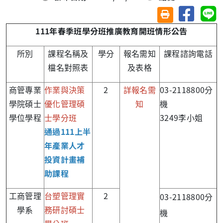
分享至臉
分
友善列印(另開視
111
年春季班學分班推廣教育開班情形公告
所別
課程名稱及
學分
報名需知
課程諮詢電話
檔名對照表
及表格
商管專業
作業與決策
2
詳報名需
03-2118800分
學院碩士
優化管理碩
知
機
學位學程
士學分班
3249李小姐
通過111上半
年產業人才
投資計畫補
助課程
工商管理
台塑管理實
2
03-2118800分
學系
務研討碩士
機