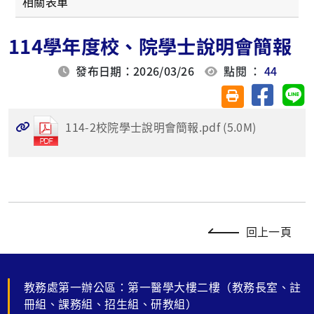
相關表單
114學年度校、院學士說明會簡報
發布日期：2026/03/26
點閱 ：
44
分享至臉
分
友善列印(另開視
114-2校院學士說明會簡報.pdf (5.0M)
回上一頁
教務處第一辦公區：第一醫學大樓二樓（教務長室、註
冊組、課務組、招生組、研教組）