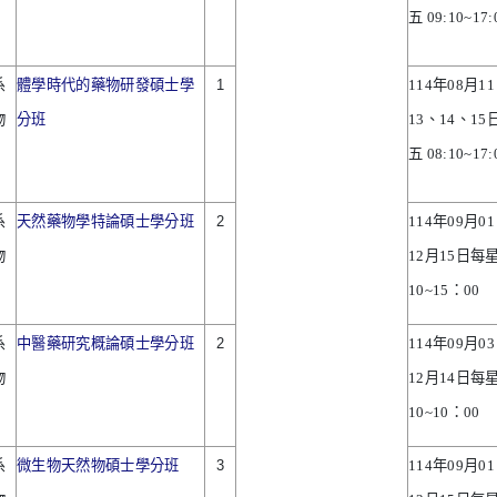
五
09:10~17:
系
體學時代的藥物研發碩士學
1
114
年
08
月
11
物
分班
13
、
14
、
15
五
08:10~17:
系
天然藥物學特論碩士學分班
2
114
年
09
月
01
物
12
月
15
日每
10~15
：
00
系
中醫藥研究概論碩士學分班
2
114
年
09
月
03
物
12
月
14
日每
10~10
：
00
系
微生物天然物碩士學分班
3
114
年
09
月
01