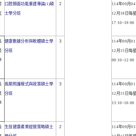
腔
口腔顏面功能重建專論(1)碩
2
114
年
09
月
04
究
士學分班
12
月
18
日每
17:10~19:00
長
健康數據分析與軟體碩士學
3
114
年
09
月
01
產
分班
12
月
15
日每
學
09:10~12:00
長
長期照護模式與政策碩士學
3
114
年
09
月
01
產
分班
12
月
15
日每
學
13:10~16:00
長
生技健康產業經營策略碩士
2
114
年
09
月
03