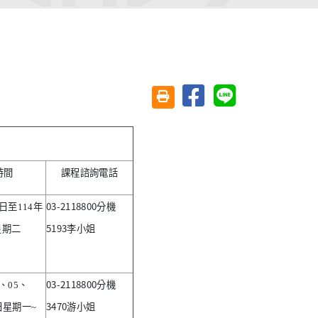
分享至臉書
分享至 Line
友善列印(另開視窗)
時間
課程諮詢電話
03-2118800
日至
114
年
分機
5193
星期
二
李小姐
03-2118800
、
05
、
分機
3470
日星期一
~
游小姐