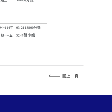
星期三
3944
朱小姐
日
~114
年
03-2118800
分機
蔡小姐
星期一
~
五
5247
回上一頁