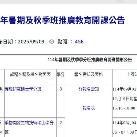
14年暑期及秋季班推廣教育開課公告
日期：2025/09/09
點閱 ：
456
114
年暑期及秋季學分班推廣教育開班情形公告
課程名稱及檔名對照表
學分
報名需知及表格
上課
系
護理研究碩士學分班
3
詳報名需知
114
年
09
月
02
12
月
16
日每
報名表
15:10~18:00
系
藥物開發生物技術碩士學分
2
114
年
08
月
04
物
班
06
、
07
、
08