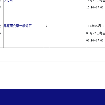
產
學分班
12
月
17
日每
學
15:10~17:00
物
專題研究學士學分班
7
114
年
05
月
19
檢
08
月
22
日每
09:10~17:00