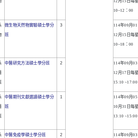
物
12
月
15
日每
10~12
：
00
系
微生物天然物實驗碩士學分
3
114
年
09
月
01
物
班
12
月
15
日每
10~18
：
00
系
中醫研究方法碩士學分班
2
114
年
09
月
03
醫
12
月
17
日每
班
15:10 ~17:00
系
中醫期刊文獻選讀碩士學分
1
114
年
09
月
05
醫
班
10
月
31
日每
班
13:10 ~15:00
系
中醫免疫學碩士學分班
2
114
年
09
月
03