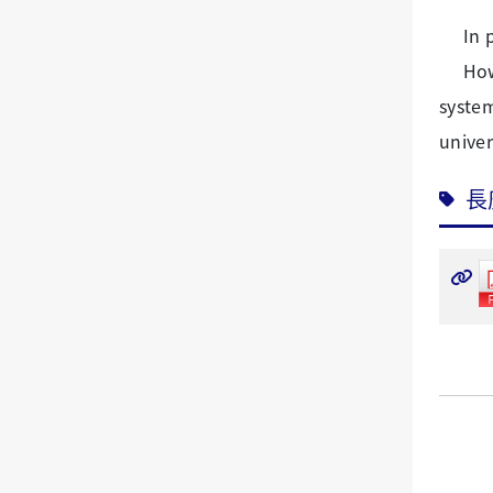
In pr
Howeve
system
univer
長