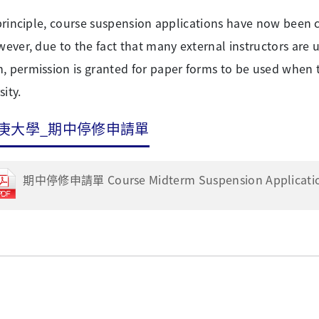
inciple, course suspension applications have now been c
r, due to the fact that many external instructors are u
, permission is granted for paper forms to be used when t
sity.
庚大學_期中停修申請單
期中停修申請單 Course Midterm Suspension Application 