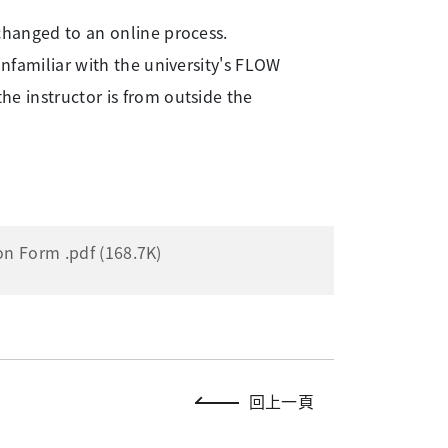
hanged to an online process.
nfamiliar with the university's FLOW
he instructor is from outside the
Form .pdf (168.7K)
回上一頁