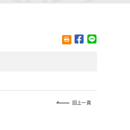
分享至臉書
分享至 Line
友善列印(另開視窗)
回上一頁