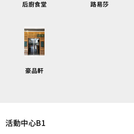
后廚食堂
路易莎
豪品軒
活動中心B1