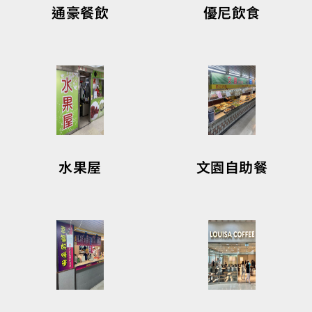
優尼飲食
通豪餐飲
水果屋
文園自助餐