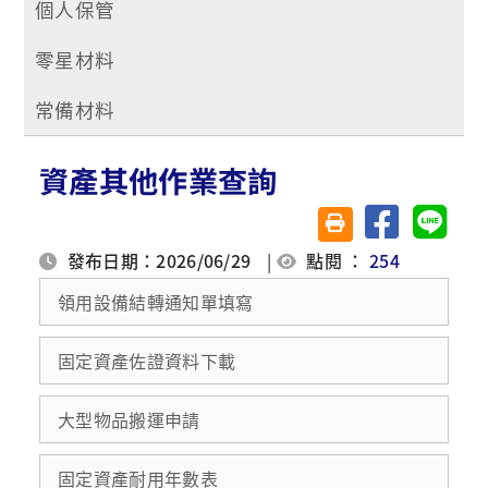
個人保管
零星材料
常備材料
資產其他作業查詢
分享至臉書
分享至 
友善列印(另開視窗)
發布日期：2026/06/29
|
點閱 ：
254
領用設備結轉通知單填寫
固定資產佐證資料下載
大型物品搬運申請
固定資產耐用年數表