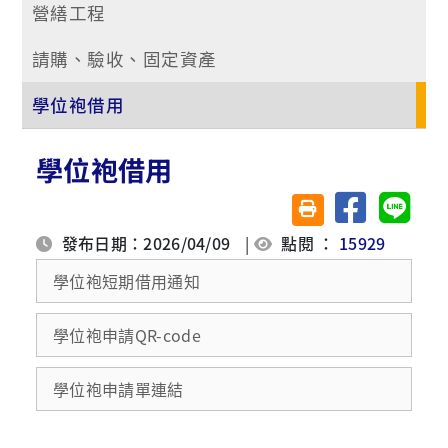
營繕工程
請購、驗收、固定資產
學位袍借用
學位袍借用
分享至臉書
分享至 
友善列印(另開視窗)
發布日期：2026/04/09
|
點閱 ：
15929
學位袍短期借用通知
學位袍申請QR-code
學位袍申請單連結