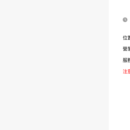
位
營業
服
注