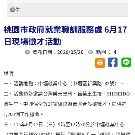
僑生
桃園市政府就業職訓服務處 6月17
日現場徵才活動
發布日期：2026/05/26
點閱 ：
4
分享至臉
分
友善列印(另開視
說明：
一、活動地點：中壢就業中心（中壢區新興路182號）。
二、活動預計邀請台灣樂天皇朝、葡萄王生技、SHISEIDO
資生
堂、中興保全等27家優良廠商聯合設攤徵才，提供約
1,200
個工作機會。
三、
115年6月17日（三）9
時至12時30分於中壢就業中心
（中壢區新興路182號）舉行
『職涯攜手 一鹿相伴』現場徵