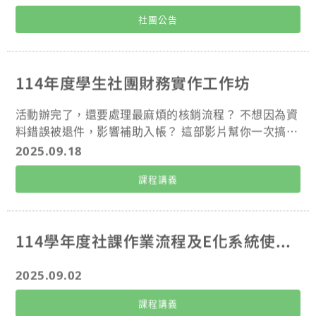
(一)修正辦法名稱為「長庚大學自治組織設置及輔導辦
社團公告
法」。 (二)修正適用對象為「全校學生選舉產生之學生
會及其他相關自治組織」。 (三)修正輔導部門，刪除資
策會、增加畢聯會及修正宿舍自治小組名稱。 (四)新增
組織辦法「七、出缺或經補選仍無法產生之因應程
114年度學生社團財務實作工作坊
序」。 (五)修正正、副責人資格及更換程序為「正、副
負責人之異動應於二週內主動向課外組報備」。 二、修
活動辦完了，還要處理最麻煩的核銷流程？ 不想因為資
正後辦法如網址：https://www.cgu.edu.tw/regulatio
料錯誤被退件，影響補助入帳？ 這部影片幫你一次搞懂
n/RegulationManagement/RegulationDetail/2fe02
核銷重點！ 從準備資料到實際對帳，教你怎麼做對、拿
2025.09.18
77f-073a-4f5e-802b-c95972267cc4
得到！ 🎬 更多詳細內容，馬上點開影片了解！
課程講義
114學年度社課作業流程及E化系統使用簡報
2025.09.02
課程講義