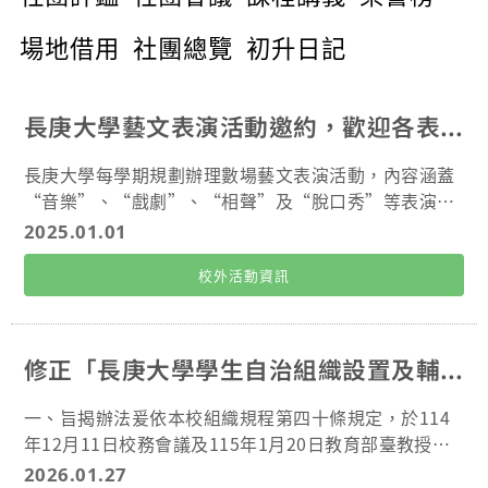
場地借用
社團總覽
初升日記
長庚大學藝文表演活動邀約，歡迎各表演團體聯繫接洽
長庚大學每學期規劃辦理數場藝文表演活動，內容涵蓋
“音樂”、“戲劇”、“相聲”及“脫口秀”等表演類
型，誠摯邀請各藝文團體至學校演出，希望透過表演團
2025.01.01
體精湛的演出，帶給全校教職員生不同的娛樂體驗，同
校外活動資訊
時陶冶師生藝文氣息、培養人文素養。 長庚大學藝文活
動辦理時間：(第一學期)3-5月、(第二學期)10-11月 長
庚大學藝文活動徵件時間：(第一學期)1月1日前、(第二
學期)6月1日前 有興趣的表演團體，請將表演企畫書透
修正「長庚大學學生自治組織設置及輔導辦法」部分條文
過電子郵件寄至D000020371@cgu.edu.tw信箱，有任
何問題亦可mail來信詢問。 承辦單位：長庚大學_學務
一、旨揭辦法爰依本校組織規程第四十條規定，於114
處課外活動組 承辦人：陳怡蒨 組員 聯絡電話：(03)211
年12月11日校務會議及115年1月20日教育部臺教授青
8800分機2011 聯絡信箱：D000020371@cgu.edu.tw
字第1150000033核定修正，修正部份條文其重點如下
2026.01.27