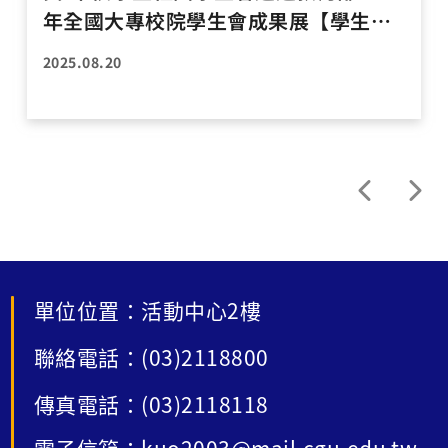
年全國大專校院學生會成果展【學生權
益、年度計畫暨財務制度、選舉制度】3
2025.08.20
項解鎖認證標準
單位位置：活動中心2樓
聯絡電話：(03)2118800
傳真電話：(03)2118118
電子信箱：kuo2003@mail.cgu.edu.tw