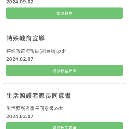
上述結果，由學生本人、系所主任、系輔導老師、導
2024.09.02
師、輔導員及相關人員組成之專業團隊召開個別化會
資源教室
議，提供相關支持服務，以利學生克服障礙，順利學
習。
特殊教育宣導
特殊教育海報展(網頁版).pdf
2024.02.07
資源教室表單
生活照護者家長同意書
生活照護者家長同意書.odt
2024.02.07
資源教室表單