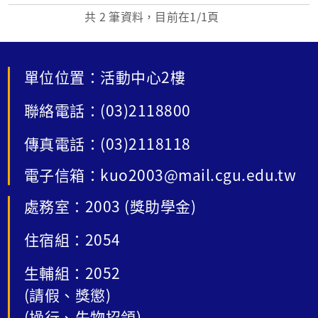
部獎勵海外優秀僑生回國就讀大...
共
2
筆資料，目前在
1
/1頁
單位位置：活動中心2樓
聯絡電話：(03)2118800
傳真電話：(03)2118118
電子信箱：kuo2003@mail.cgu.edu.tw
處務室：2003 (獎助學金)
住宿組：2054
生輔組：2052
(請假、獎懲)
(操行、失物招領)