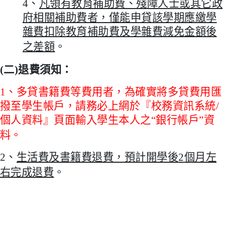
4
、
凡領有教育補助費、殘障人士或其它政
府相關補助費者，僅能申貸該學期應繳學
雜費扣除教育補助費及學雜費減免金額後
之差額
。
(
二
)
退費須知：
1
、多貸書籍費等費用者，為確實將多貸費用匯
撥至學生帳戶，請務必上網於『校務資訊系統
/
個人資料』頁面輸入學生本人之“銀行帳戶”資
料。
2
、
生活費及書籍費退費，預計開學後
2
個月左
右完成退費
。