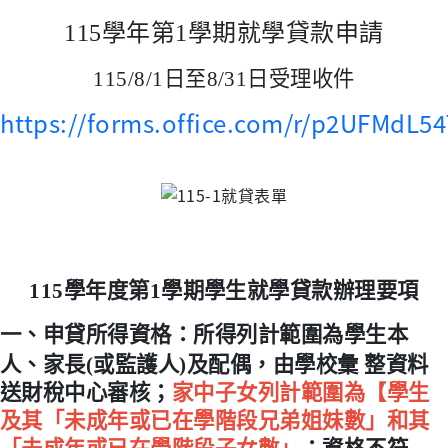
1
15
學年第
1
學期就學貸款申請
115/8/1
日至8/31日受理收件
https://forms.office.com/r/p2UFMdL5
115
學年度第
1
學期學生就學貸款辦理要項
一、申貸所得資格：所得列計範圍為學生本
人、家長
(
或監護人
)
及配偶，由學校彙
整資料
送財稅中心審核；
家中子女列計範圍為【學生
及其「未成年或已在學階段兄弟姐妹數」和其