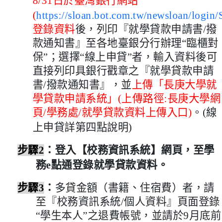
8/31
日於臺灣銀行網站
(
https://sloan.bot.com.tw/newsloan/login
登錄資料
後，列印『就學貸款申請書
/
撥
款通知書』至各地臺銀分行辦理“臨櫃對
保”；選擇“線上申貸”者，輸入資料後可
直接列印具銀行戳章之『就學貸款申請
書
/
撥款通知書』，並
上傳「長庚大學就
學貸款申請系統」
(
上傳路徑
:
長庚大學網
頁
/
學務處
/
就學貸款資料上傳入口
)
。
(
線
上申貸詳第四點說明
)
步驟
2
：登入【校務資訊系統】網頁，至學
務
e
點通登錄就學貸款資料。
步驟
3
：
多貸金額（書籍、住宿費）者，請
至『校務資訊系統
/
個人資料』頁面登錄
“學生本人”之退費帳號，並請於
9
月底前