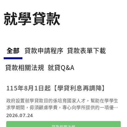
就學貸款
全部
貸款申請程序
貸款表單下載
貸款相關法規
就貸Q&A
115年8月1日起【學貸利息再調降】
政府設置就學貸款目的係培育國家人才，幫助在學學生
求學期間，毋須顧慮學費，專心向學所提供的一項優惠
貸款，行政院於115年5月27日公告「臺灣人口對策新戰
2026.07.24
略—家庭支持篇」，針對「生育、養育、教育」3大階
貸款相關法規