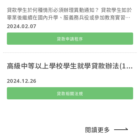
貸款學生於何種情形必須辦理異動通知？ 貸款學生如於
畢業後繼續在國內升學、服義務兵役或參加教育實習
者，應於事實發生時立即檢附相關證明文件【如：身分
2024.02.07
證、繼續在國內就學之學生證、服義務兵役之應徵召服
貸款申請程序
役證明書（或：註明役種及退伍日期之在營證明）、或
教育主管機關核發之教師實習證】通知臺灣銀行承貸分
行(中壢分行)，並申請辦理償還期間起算日之異動手
續，否則視為放棄權利，應依借據原約定償還期間起算
高級中等以上學校學生就學貸款辦法(113)
日償還貸款。 貸款學生如有退學、休學、延遲畢業年
限、提前退伍、出國留學、出國定居、或出國就業等情
2024.12.26
形者，亦應於事實發生時立即檢附相關證明文件通知臺
灣銀行承貸分行(中壢分行)。 貸款學生及連帶保證人之
貸款相關法規
戶籍地、通訊地址或聯絡電話有異動時，亦應立即通知
臺灣銀行承貸分行(中壢分行)。​ 貸款學生應如何辦理異
動申請？ 貸款學生辦理異動申請之方式有下列兩種：
檢附相關證明文件，親至臺灣銀行各分行填寫異動通知
閱讀更多
書。 從臺灣銀行就貸入口網https://sloan.bot.com.tw
下載異動通知書，並連同相關證明文件一併郵寄至臺灣