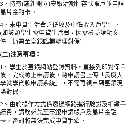
3
、持有
(
或新開立
)
臺銀活期性存款帳戶並申請
晶片金融卡。
4
、未申貸生活費之低收及中低收入戶學生。
(
如該類學生需申貸生活費，因需檢驗證明文
件，仍需至臺銀臨櫃辦理對保
)
(
二
)
注意事項：
1
、學生於臺銀網站登錄資料，直接列印對保單
後，
完成線上申請後，將申請書上傳「長庚大
學就學貸款申請系統」，
不需再親自到臺銀現
場對保。
2
、由於操作方式係透過網路進行驗證及扣繳手
續費，請務必先至臺銀申請帳戶及晶片金融
卡，否則將無法完成申貸手續。