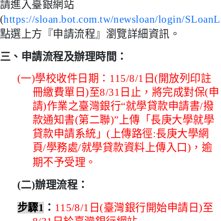
請進入臺銀網站
(
https://sloan.bot.com.tw/newsloan/login/SLoanL
點選上方『申請流程』瀏覽詳細資訊。
三、申請流程及辦理時間：
(
一
)
學校收件日期：
115/8/1
日
(
開放列印註
冊繳費單日
)
至
8/31
日止，將完成對保(申
請)作業之臺灣銀行“就學貸款申請書
/
撥
款通知書
(
第二聯
)
”上傳「長庚大學就學
貸款申請系統」
(
上傳路徑
:
長庚大學網
頁
/
學務處
/
就學貸款資料上傳入口
)
，逾
期不予受理。
(
二
)
辦理流程：
步驟
1
：
115/8/1
日
(臺灣銀行開始申請
日
)
至