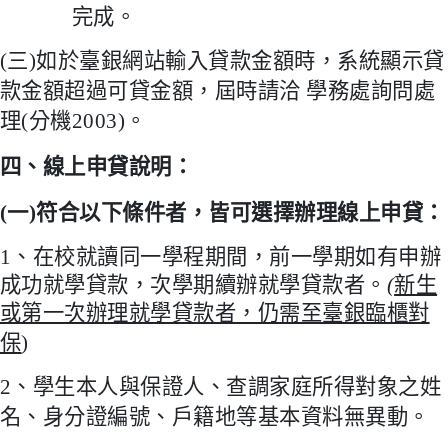
完成。
(
三
)
如於臺銀網站輸入貸款金額時，系統顯示貸
款金額超過可貸金額，屆時請洽
學務處詢問處
理
(
分機
2003)
。
四、線上申貸說明：
(
一
)
符合以下條件者，皆可選擇辦理線上申貸：
1
、在校就讀同一學程期間，前一學期如有申辦
成功就學貸款，次學期續辦就學貸款者。
(
新生
或第一次辦理就學貸款者，仍需至臺銀臨櫃對
保
)
2
、學生本人與保證人、查調家庭所得對象之姓
名、身分證編號、戶籍地等基本資料無異動。