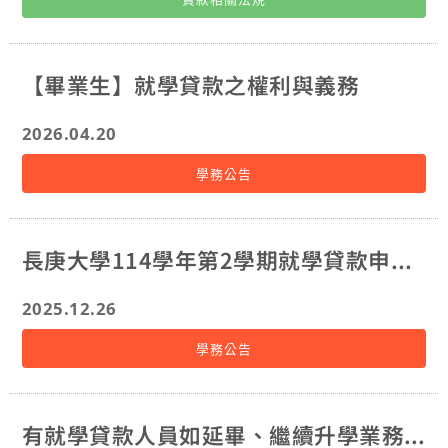
段，透過「加補助、減負擔、多彈性、增照顧」4大策
略，從「安心生養、強化托育、教育加碼、友善職場、
居住減壓」5大面向，推出18項措施，其中第8項為「學
貸利息再調降」方案如下，並自115年8月1日起(即115
【畢業生】就學貸款之權利與義務
學年度第1學期)實施：
2026.04.20
學務公告
長庚大學114學年第2學期就學貸款申請網址
2025.12.26
學務公告
有就學貸款人員如延畢、繼續升學業務必辦理貸款異動