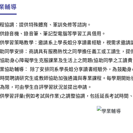
業輔導
程協調：提供特殊體育、軍訓免修等諮詢。
供錄音機、錄音筆、筆記型電腦等學習工具借用。
供學習策略教學：邀請系上學長姐分享讀書經驗，視需求邀請
助同學安排：商請具有服務熱忱之同學擔任義工或工讀生，提
協助身心障礙學生克服課業及生活上之問題
(
協助同學之工讀費
業協助輔導： 除了安排同系學長姐分享讀書經驗外，為鼓勵
時間聘請研究生或教師協助加強通識與專業課程。每學期開始
為限，可由學生自評學習狀況並提出申請。
供學習評量
(
例如考試與作業
)
之調整協調，包括延長考試時間