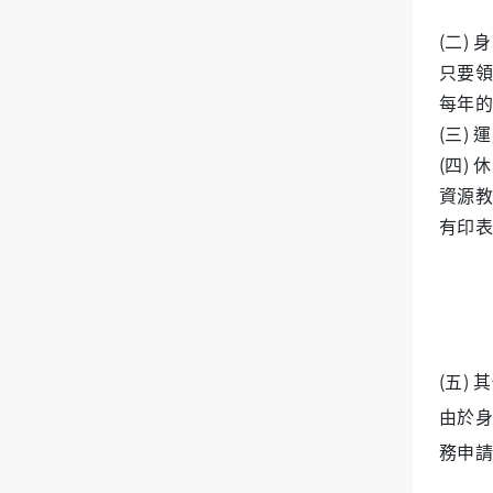
(二
)
身
只要領
每年的
(
三
)
運
(
四
)
休
資源教
有印表
(五
)
其
由於身
務申請