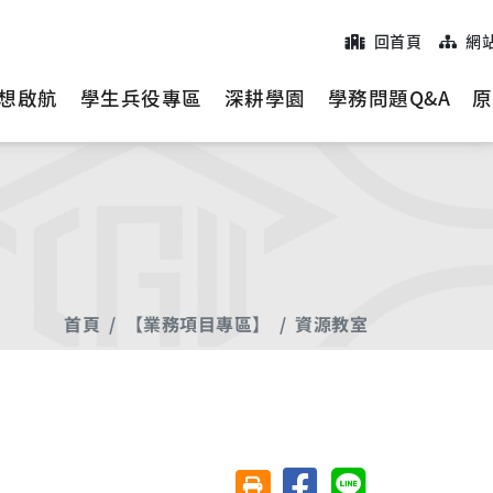
回首頁
網
想啟航
學生兵役專區
深耕學園
學務問題Q&A
原
首頁
【業務項目專區】
資源教室
分享至臉書
分享至 Line
友善列印(另開視窗)