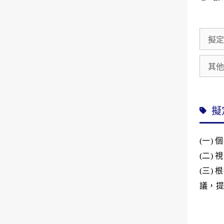
擬定
其
擬
(
一
)
個
(
二
)
視
(
三
)
根
議，提