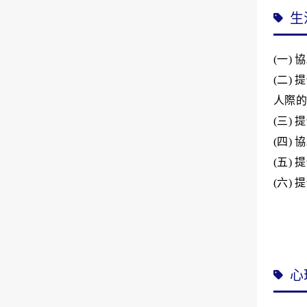
生
(
一
)
協
(
二
)
提
人際的
(
三
)
提
(
四
)
協
(
五
)
提
(
六
)
提
心