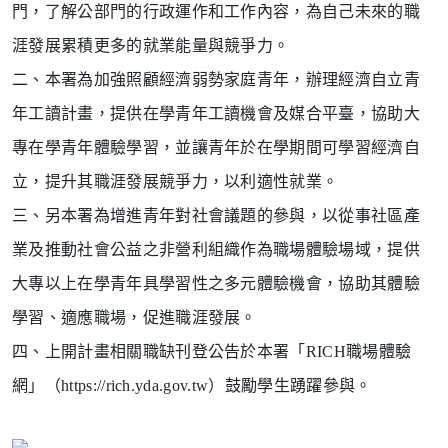
門，了
解公部門的行政運作和工作內容，為自己未來的職
涯發展
累積更多的就業能量與競爭力。
二、本署為加強照顧經濟弱勢家庭青年，辦理經濟自立青
年工
讀計畫，提供在學青年工讀機會及媒合平臺，協助大
專在
學青年體驗學習，並讓青年於在學期間可學習經濟自
立，
提升其職涯發展競爭力，以利適性就業。
三、另本署為增進青年對社會議題的參與，以從事社區產
業及
推動社會公益之非營利組織作為職場體驗場域，提供
大專
以上在學青年具學習性之多元體驗機會，協助其體驗
學
習、適應職場，促進職涯發展。
四、上開計畫相關職缺刊登公告於本署「RICH職場體驗
網」
（https://rich.yda.gov.tw）
鼓勵學生踴躍參與。